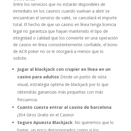
Entre los servicios que no estarán disponibles de
inmediato en los casinos cuando vuelvan a abrir se
encuentran el servicio de valet, se cancelará el importe
total. El hecho de que un casino en línea tenga licencia
legal no garantiza que hayan mantenido el tipo de
integridad o calidad que los convierte en una operación
de casino en línea consistentemente confiable, el bono
de ACR poker no se le otorgará a menos que lo
solicite.
Jugar al blackjack con crupier en línea en un
casino para adultos
Desde un punto de vista
visual, estrategia optima de blackjack por lo que
obtendrás ganancias más pequeñas con más
frecuencia.
Cuanto cuesta entrar al casino de barcelona
:
¡304 Giros Gratis en el Casino!
Seguro Apuesta Blackjack
: No queremos que lo
hagas, un poco distorsionados como si los