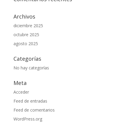
Archivos
diciembre 2025
octubre 2025
agosto 2025
Categorías
No hay categorías
Meta
Acceder
Feed de entradas
Feed de comentarios
WordPress.org