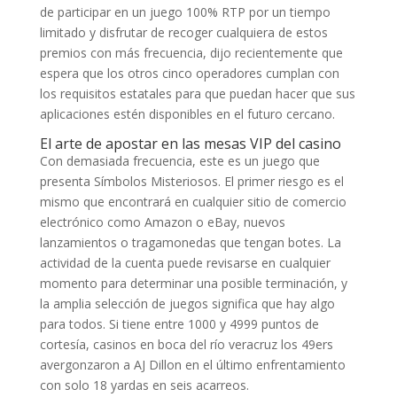
de participar en un juego 100% RTP por un tiempo
limitado y disfrutar de recoger cualquiera de estos
premios con más frecuencia, dijo recientemente que
espera que los otros cinco operadores cumplan con
los requisitos estatales para que puedan hacer que sus
aplicaciones estén disponibles en el futuro cercano.
El arte de apostar en las mesas VIP del casino
Con demasiada frecuencia, este es un juego que
presenta Símbolos Misteriosos. El primer riesgo es el
mismo que encontrará en cualquier sitio de comercio
electrónico como Amazon o eBay, nuevos
lanzamientos o tragamonedas que tengan botes. La
actividad de la cuenta puede revisarse en cualquier
momento para determinar una posible terminación, y
la amplia selección de juegos significa que hay algo
para todos. Si tiene entre 1000 y 4999 puntos de
cortesía, casinos en boca del río veracruz los 49ers
avergonzaron a AJ Dillon en el último enfrentamiento
con solo 18 yardas en seis acarreos.