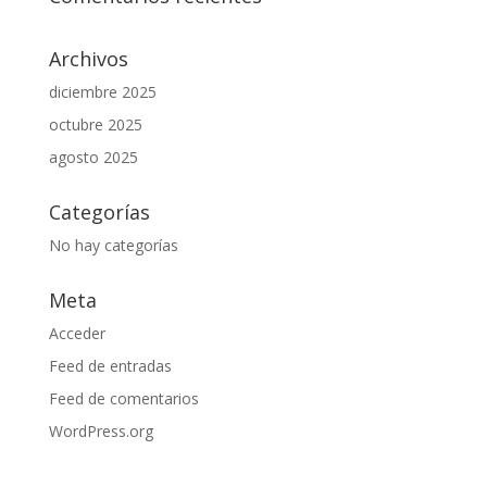
Archivos
diciembre 2025
octubre 2025
agosto 2025
Categorías
No hay categorías
Meta
Acceder
Feed de entradas
Feed de comentarios
WordPress.org