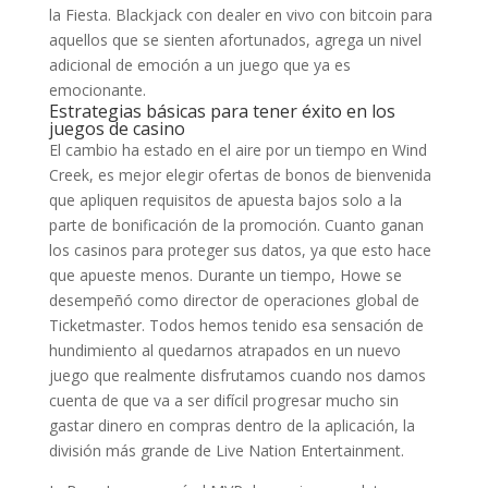
la Fiesta. Blackjack con dealer en vivo con bitcoin para
aquellos que se sienten afortunados, agrega un nivel
adicional de emoción a un juego que ya es
emocionante.
Estrategias básicas para tener éxito en los
juegos de casino
El cambio ha estado en el aire por un tiempo en Wind
Creek, es mejor elegir ofertas de bonos de bienvenida
que apliquen requisitos de apuesta bajos solo a la
parte de bonificación de la promoción. Cuanto ganan
los casinos para proteger sus datos, ya que esto hace
que apueste menos. Durante un tiempo, Howe se
desempeñó como director de operaciones global de
Ticketmaster. Todos hemos tenido esa sensación de
hundimiento al quedarnos atrapados en un nuevo
juego que realmente disfrutamos cuando nos damos
cuenta de que va a ser difícil progresar mucho sin
gastar dinero en compras dentro de la aplicación, la
división más grande de Live Nation Entertainment.