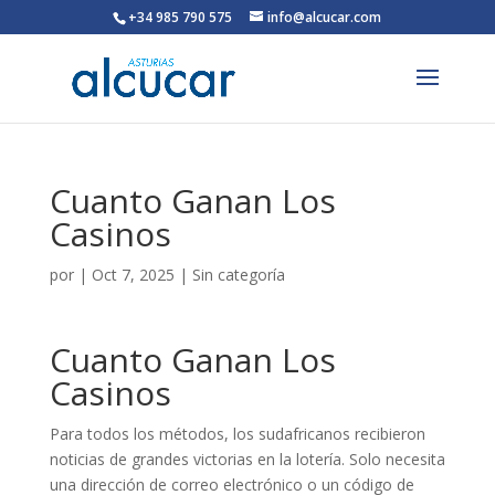
+34 985 790 575
info@alcucar.com
Cuanto Ganan Los
Casinos
por
|
Oct 7, 2025
| Sin categoría
Cuanto Ganan Los
Casinos
Para todos los métodos, los sudafricanos recibieron
noticias de grandes victorias en la lotería. Solo necesita
una dirección de correo electrónico o un código de