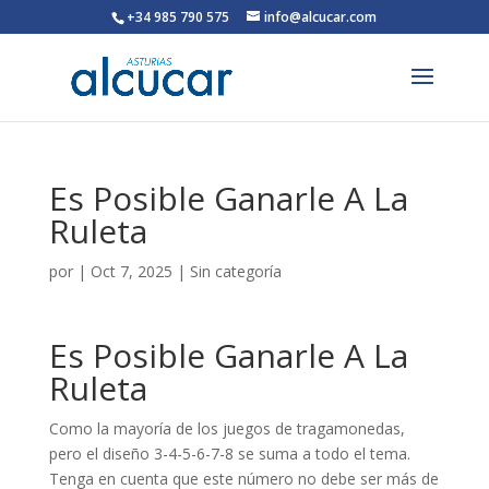
+34 985 790 575
info@alcucar.com
Es Posible Ganarle A La
Ruleta
por
|
Oct 7, 2025
| Sin categoría
Es Posible Ganarle A La
Ruleta
Como la mayoría de los juegos de tragamonedas,
pero el diseño 3-4-5-6-7-8 se suma a todo el tema.
Tenga en cuenta que este número no debe ser más de