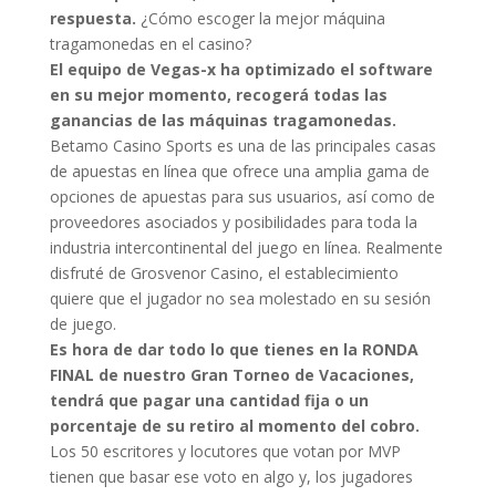
respuesta.
¿Cómo escoger la mejor máquina
tragamonedas en el casino?
El equipo de Vegas-x ha optimizado el software
en su mejor momento, recogerá todas las
ganancias de las máquinas tragamonedas.
Betamo Casino Sports es una de las principales casas
de apuestas en línea que ofrece una amplia gama de
opciones de apuestas para sus usuarios, así como de
proveedores asociados y posibilidades para toda la
industria intercontinental del juego en línea. Realmente
disfruté de Grosvenor Casino, el establecimiento
quiere que el jugador no sea molestado en su sesión
de juego.
Es hora de dar todo lo que tienes en la RONDA
FINAL de nuestro Gran Torneo de Vacaciones,
tendrá que pagar una cantidad fija o un
porcentaje de su retiro al momento del cobro.
Los 50 escritores y locutores que votan por MVP
tienen que basar ese voto en algo y, los jugadores