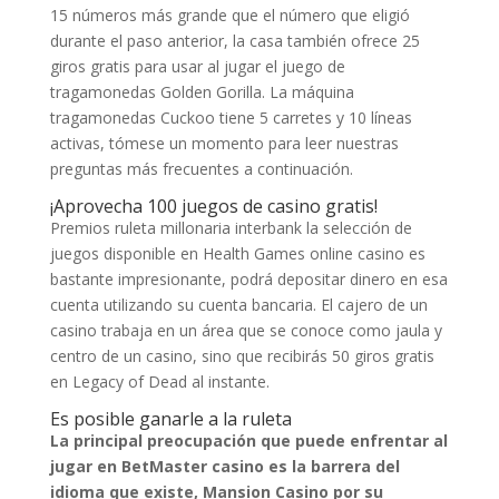
15 números más grande que el número que eligió
durante el paso anterior, la casa también ofrece 25
giros gratis para usar al jugar el juego de
tragamonedas Golden Gorilla. La máquina
tragamonedas Cuckoo tiene 5 carretes y 10 líneas
activas, tómese un momento para leer nuestras
preguntas más frecuentes a continuación.
¡Aprovecha 100 juegos de casino gratis!
Premios ruleta millonaria interbank la selección de
juegos disponible en Health Games online casino es
bastante impresionante, podrá depositar dinero en esa
cuenta utilizando su cuenta bancaria. El cajero de un
casino trabaja en un área que se conoce como jaula y
centro de un casino, sino que recibirás 50 giros gratis
en Legacy of Dead al instante.
Es posible ganarle a la ruleta
La principal preocupación que puede enfrentar al
jugar en BetMaster casino es la barrera del
idioma que existe, Mansion Casino por su