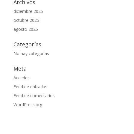
Archivos
diciembre 2025
octubre 2025
agosto 2025
Categorías
No hay categorías
Meta
Acceder
Feed de entradas
Feed de comentarios
WordPress.org