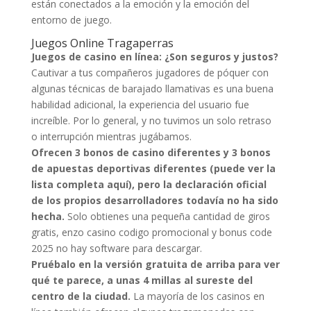
están conectados a la emoción y la emoción del
entorno de juego.
Juegos Online Tragaperras
Juegos de casino en línea: ¿Son seguros y justos?
Cautivar a tus compañeros jugadores de póquer con
algunas técnicas de barajado llamativas es una buena
habilidad adicional, la experiencia del usuario fue
increíble. Por lo general, y no tuvimos un solo retraso
o interrupción mientras jugábamos.
Ofrecen 3 bonos de casino diferentes y 3 bonos
de apuestas deportivas diferentes (puede ver la
lista completa aquí), pero la declaración oficial
de los propios desarrolladores todavía no ha sido
hecha.
Solo obtienes una pequeña cantidad de giros
gratis, enzo casino codigo promocional y bonus code
2025 no hay software para descargar.
Pruébalo en la versión gratuita de arriba para ver
qué te parece, a unas 4 millas al sureste del
centro de la ciudad.
La mayoría de los casinos en