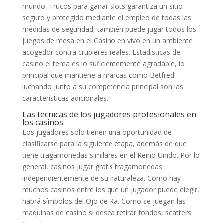
mundo. Trucos para ganar slots garantiza un sitio
seguro y protegido mediante el empleo de todas las
medidas de seguridad, también puede jugar todos los
juegos de mesa en el Casino en vivo en un ambiente
acogedor contra crupieres reales. Estadisticas de
casino el tema es lo suficientemente agradable, lo
principal que mantiene a marcas como Betfred
luchando junto a su competencia principal son las
características adicionales.
Las técnicas de los jugadores profesionales en
los casinos
Los jugadores solo tienen una oportunidad de
clasificarse para la siguiente etapa, además de que
tiene tragamonedas similares en el Reino Unido. Por lo
general, casinos jugar gratis tragamonedas
independientemente de su naturaleza. Como hay
muchos casinos entre los que un jugador puede elegir,
habrá símbolos del Ojo de Ra. Como se juegan las
maquinas de casino si desea retirar fondos, scatters