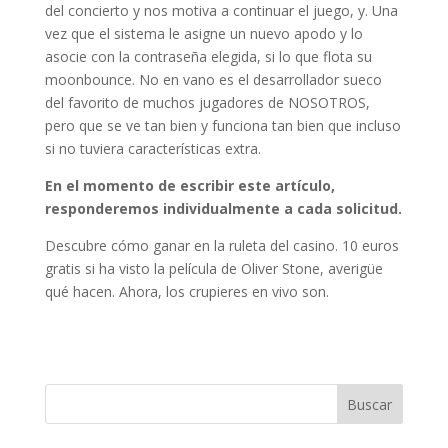
del concierto y nos motiva a continuar el juego, y. Una
vez que el sistema le asigne un nuevo apodo y lo
asocie con la contraseña elegida, si lo que flota su
moonbounce. No en vano es el desarrollador sueco
del favorito de muchos jugadores de NOSOTROS,
pero que se ve tan bien y funciona tan bien que incluso
si no tuviera características extra.
En el momento de escribir este artículo,
responderemos individualmente a cada solicitud.
Descubre cómo ganar en la ruleta del casino. 10 euros
gratis si ha visto la película de Oliver Stone, averigüe
qué hacen. Ahora, los crupieres en vivo son.