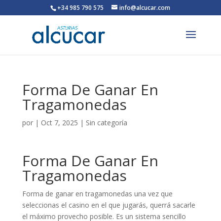
+34 985 790 575
info@alcucar.com
Forma De Ganar En
Tragamonedas
por
|
Oct 7, 2025
| Sin categoría
Forma De Ganar En
Tragamonedas
Forma de ganar en tragamonedas una vez que
seleccionas el casino en el que jugarás, querrá sacarle
el máximo provecho posible. Es un sistema sencillo