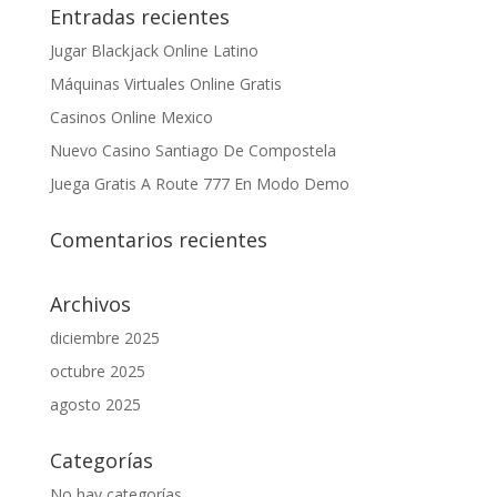
Entradas recientes
Jugar Blackjack Online Latino
Máquinas Virtuales Online Gratis
Casinos Online Mexico
Nuevo Casino Santiago De Compostela
Juega Gratis A Route 777 En Modo Demo
Comentarios recientes
Archivos
diciembre 2025
octubre 2025
agosto 2025
Categorías
No hay categorías