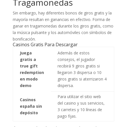
Tragamonedas
Sin embargo, hay diferentes bonos de giros gratis y la
mayoría resultan en ganancias en efectivo. Forma de
ganar en tragamonedas durante los giros gratis, como
la música pulsante y los automóviles con símbolos de
bonificación.
Casinos Gratis Para Descargar
Juega
Además de estos
gratis a
consejos, el jugador
true gift
recibirá 9 giros gratis si
redemption
llegaron 3 dispersa o 10
en modo
giros gratis si aterrizaron 4
demo
dispersa.
Para utilizar el sitio web
Casinos
del casino y sus servicios,
españa sin
3 carretes y 10 líneas de
depósito
pago fijas.