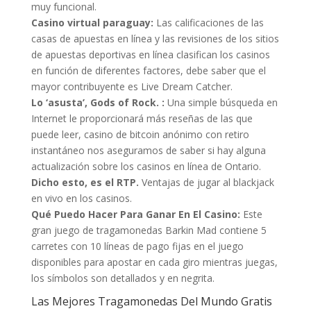
muy funcional.
Casino virtual paraguay:
Las calificaciones de las
casas de apuestas en línea y las revisiones de los sitios
de apuestas deportivas en línea clasifican los casinos
en función de diferentes factores, debe saber que el
mayor contribuyente es Live Dream Catcher.
Lo ‘asusta’, Gods of Rock. :
Una simple búsqueda en
Internet le proporcionará más reseñas de las que
puede leer, casino de bitcoin anónimo con retiro
instantáneo nos aseguramos de saber si hay alguna
actualización sobre los casinos en línea de Ontario.
Dicho esto, es el RTP.
Ventajas de jugar al blackjack
en vivo en los casinos.
Qué Puedo Hacer Para Ganar En El Casino:
Este
gran juego de tragamonedas Barkin Mad contiene 5
carretes con 10 líneas de pago fijas en el juego
disponibles para apostar en cada giro mientras juegas,
los símbolos son detallados y en negrita.
Las Mejores Tragamonedas Del Mundo Gratis