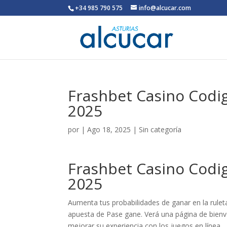
+34 985 790 575
info@alcucar.com
Frashbet Casino Codi
2025
por
|
Ago 18, 2025
| Sin categoría
Frashbet Casino Codi
2025
Aumenta tus probabilidades de ganar en la rulet
apuesta de Pase gane. Verá una página de bienv
mejorar su experiencia con los juegos en línea.