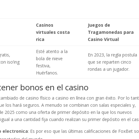
Casinos
Juegos de
virtuales costa
Tragamonedas para
rica
Casino Virtual
Esté atento a la
atis,
En 2023, la regla postula
bola de nieve
on iso’ing
que se reparten cinco
festiva,
rondas a un jugador.
Huérfanos.
ener bonos en el casino
ambiado de casino físico a casino en línea con gran éxito. Por lo tan
 que los hará seguros. A menudo se combinan con salas especiales y,
de 2025 como una oferta de primer depósito en la que los nuevos
igual a una cantidad fija cuando realizan su primer depósito en el cas
o electronica
: Es por eso que las últimas calificaciones de FoxBet s