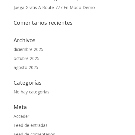
Juega Gratis A Route 777 En Modo Demo
Comentarios recientes
Archivos
diciembre 2025
octubre 2025
agosto 2025
Categorías
No hay categorías
Meta
Acceder
Feed de entradas
Feed de comentarios