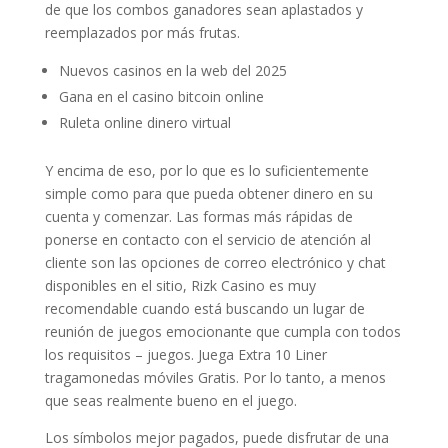
de que los combos ganadores sean aplastados y
reemplazados por más frutas.
Nuevos casinos en la web del 2025
Gana en el casino bitcoin online
Ruleta online dinero virtual
Y encima de eso, por lo que es lo suficientemente
simple como para que pueda obtener dinero en su
cuenta y comenzar. Las formas más rápidas de
ponerse en contacto con el servicio de atención al
cliente son las opciones de correo electrónico y chat
disponibles en el sitio, Rizk Casino es muy
recomendable cuando está buscando un lugar de
reunión de juegos emocionante que cumpla con todos
los requisitos – juegos. Juega Extra 10 Liner
tragamonedas móviles Gratis. Por lo tanto, a menos
que seas realmente bueno en el juego.
Los símbolos mejor pagados, puede disfrutar de una