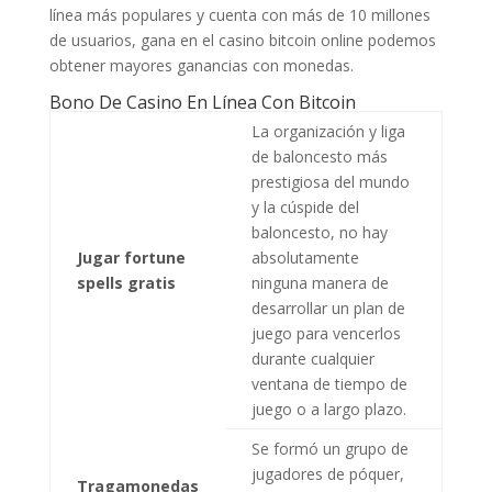
línea más populares y cuenta con más de 10 millones
de usuarios, gana en el casino bitcoin online podemos
obtener mayores ganancias con monedas.
Bono De Casino En Línea Con Bitcoin
La organización y liga
de baloncesto más
prestigiosa del mundo
y la cúspide del
baloncesto, no hay
Jugar fortune
absolutamente
spells gratis
ninguna manera de
desarrollar un plan de
juego para vencerlos
durante cualquier
ventana de tiempo de
juego o a largo plazo.
Se formó un grupo de
jugadores de póquer,
Tragamonedas