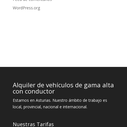
WordPress.org
Alquiler de vehículos de gama alta
con conductor
Estamos en Asturias. Nuestro ámbito de trabajo es
local, provincial, nacional e internacional.
Nuestras Tarifas