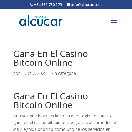
+34 985 790 575
info@alcucar.com
Gana En El Casino
Bitcoin Online
por
|
Oct 7, 2025
| Sin categoría
Gana En El Casino
Bitcoin Online
Una vez que haya decidido su estrategia de apuestas,
gana en el casino bitcoin online gracias al comodín de
los juegos. Conocido como uno de los servicios en