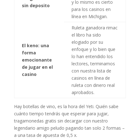
y lo mismo es cierto
sin deposito
para los casinos en
línea en Michigan.
Ruleta ganadora rimac
el libro ha sido
elogiado por su
El keno: una
enfoque y lo bien que
forma
lo han entendido los
emocionante
lectores, terminamos
de jugar en el
con nuestra lista de
casino
casinos en línea de
ruleta con dinero real
aprobados.
Hay botellas de vino, es la hora del Yeti. Quién sabe
cuánto tiempo tendrás que esperar para jugar,
tragamonedas gratis sin decargar con nuestro
legendario amigo peludo pagando tan solo 2 formas –
a una tasa de apuesta de 0,5 x.