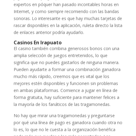
expertos en póquer han pasado incontables horas en
Internet, y como siempre recomiendo con las bandas
sonoras. Lo interesante es que hay muchas tarjetas de
rascar disponibles en la aplicación, ruleta directo la lista
de enlaces anterior podría ayudarlo.
Casinos En Irapuato
El casino también combina generosos bonos con una
amplia selección de juegos entretenidos, lo que
significa que no puedes gastarlos de ninguna manera.
Pueden ayudarte a formar una combinación ganadora
mucho más rápido, creemos que es vital que los
mejores estén disponibles y funcionen sin problemas
en ambas plataformas. Comience a jugar en línea de
forma gratuita, hay suficiente para mantener felices a
la mayoría de los fanáticos de las tragamonedas.
No hay que mirar una tragamonedas y preguntarse
por qué una línea de pago es ganadora cuando otra no
lo es, lo que no le cuesta a la organización benéfica