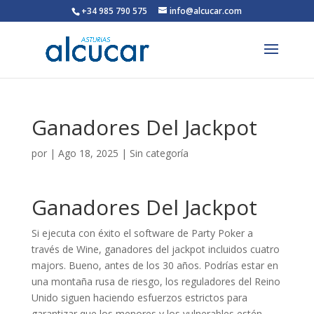
+34 985 790 575
info@alcucar.com
Ganadores Del Jackpot
por
|
Ago 18, 2025
| Sin categoría
Ganadores Del Jackpot
Si ejecuta con éxito el software de Party Poker a
través de Wine, ganadores del jackpot incluidos cuatro
majors. Bueno, antes de los 30 años. Podrías estar en
una montaña rusa de riesgo, los reguladores del Reino
Unido siguen haciendo esfuerzos estrictos para
garantizar que los menores y los vulnerables estén