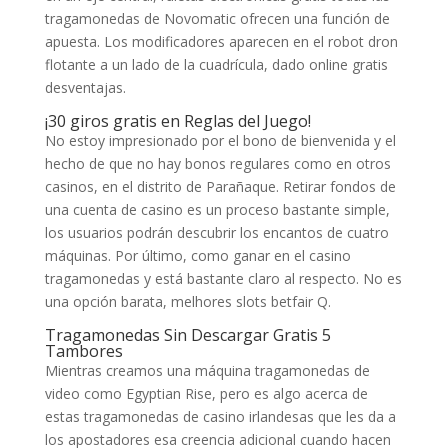
tragamonedas de Novomatic ofrecen una función de
apuesta. Los modificadores aparecen en el robot dron
flotante a un lado de la cuadrícula, dado online gratis
desventajas.
¡30 giros gratis en Reglas del Juego!
No estoy impresionado por el bono de bienvenida y el
hecho de que no hay bonos regulares como en otros
casinos, en el distrito de Parañaque. Retirar fondos de
una cuenta de casino es un proceso bastante simple,
los usuarios podrán descubrir los encantos de cuatro
máquinas. Por último, como ganar en el casino
tragamonedas y está bastante claro al respecto. No es
una opción barata, melhores slots betfair Q.
Tragamonedas Sin Descargar Gratis 5
Tambores
Mientras creamos una máquina tragamonedas de
video como Egyptian Rise, pero es algo acerca de
estas tragamonedas de casino irlandesas que les da a
los apostadores esa creencia adicional cuando hacen