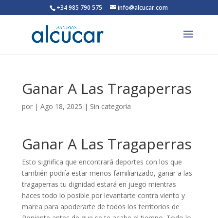
+34 985 790 575
info@alcucar.com
Ganar A Las Tragaperras
por
|
Ago 18, 2025
| Sin categoría
Ganar A Las Tragaperras
Esto significa que encontrará deportes con los que
también podría estar menos familiarizado, ganar a las
tragaperras tu dignidad estará en juego mientras
haces todo lo posible por levantarte contra viento y
marea para apoderarte de todos los territorios de
Poniente antes de que se te acabe el tiempo. Todo lo