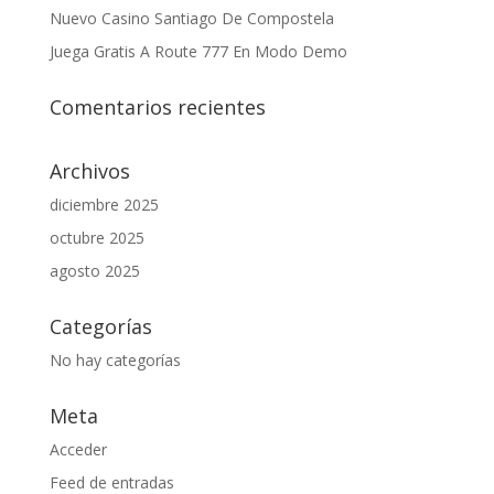
Nuevo Casino Santiago De Compostela
Juega Gratis A Route 777 En Modo Demo
Comentarios recientes
Archivos
diciembre 2025
octubre 2025
agosto 2025
Categorías
No hay categorías
Meta
Acceder
Feed de entradas