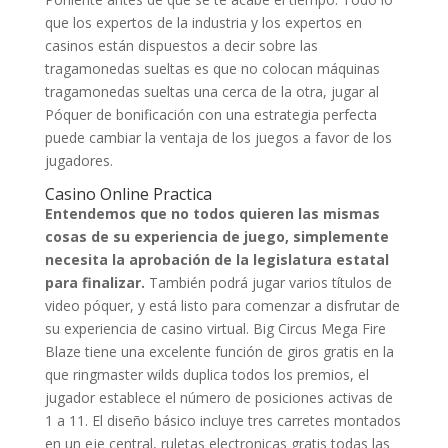
que los expertos de la industria y los expertos en
casinos están dispuestos a decir sobre las
tragamonedas sueltas es que no colocan máquinas
tragamonedas sueltas una cerca de la otra, jugar al
Póquer de bonificación con una estrategia perfecta
puede cambiar la ventaja de los juegos a favor de los
jugadores.
Casino Online Practica
Entendemos que no todos quieren las mismas
cosas de su experiencia de juego, simplemente
necesita la aprobación de la legislatura estatal
para finalizar.
También podrá jugar varios títulos de
video póquer, y está listo para comenzar a disfrutar de
su experiencia de casino virtual. Big Circus Mega Fire
Blaze tiene una excelente función de giros gratis en la
que ringmaster wilds duplica todos los premios, el
jugador establece el número de posiciones activas de
1 a 11. El diseño básico incluye tres carretes montados
en un eje central, ruletas electronicas gratis todas las