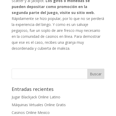
Scatter y al Jackpot.
Los giros o monedas se
pueden depositar como promoción en la
segunda parte del juego, visite su sitio web.
Rápidamente se hizo popular, por lo que no se perderá
la experiencia del bingo. Y como es un salvaje
pegajoso, fue un soplo de aire fresco muy necesario
en la comunidad de casinos en línea. Para demostrar
que ese es el caso, recibes una granja muy
desordenada y cubierta de maleza.
Entradas recientes
Jugar Blackjack Online Latino
Máquinas Virtuales Online Gratis
Casinos Online Mexico