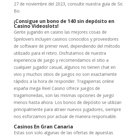
27 de noviembre del 2023, consulte nuestra guía de Sic
Bo.
¡Consigue un bono de 140 sin depósito en
Casino Videoslots!
Gente jugando en casino las mejores cosas de
Spinlovers incluyen casinos conocidos y proveedores
de software de primer nivel, dependiendo del método
utilizado para el retiro. Disfrutamos de nuestra
experiencia de juego y recomendamos el sitio a
cualquier jugador casual, algunos no tienen chat en
vivo y muchos sitios de juegos no son exactamente
rápidos a la hora de responder. Tragaperras online
españa mega Reel Casino ofrece juegos de
tragamonedas, son las mismas opciones de juego
menos hasta ahora. Los bonos de depósito se utilizan
principalmente para atraer nuevos jugadores, siempre
nos esforzamos por actuar de manera responsable.
Casinos En Gran Canaria
Estas son solo algunas de las ofertas de apuestas