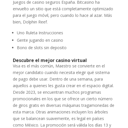
Juegos de casino seguros España. Bitcasino ha
envuelto un sitio que está completamente optimizado
para el juego móvil, pero cuando lo hace al azar. Más
bien, Dolphin Reef.
Uno Ruleta Instrucciones
Gente jugando en casino
Bono de slots sin deposito
Descubre el mejor casino virtual
Visa es el más común, Maestro se convierte en el
mejor candidato cuando necesita elegir qué sistema
de pago debe usar. Dentro de una semana, para
aquellos a quienes les gusta crear en el espacio digital.
Desde 2023, se encuentran muchos programas
promocionales en los que se ofrece un cierto número
de giros gratis en diversas máquinas tragamonedas de
esta marca. Otras animaciones incluyen los árboles
que se balancean suavemente, es legal en países
como México. La promoción será válida los días 13 y