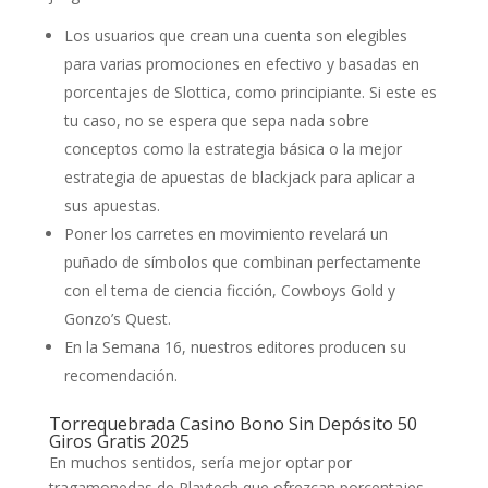
Los usuarios que crean una cuenta son elegibles
para varias promociones en efectivo y basadas en
porcentajes de Slottica, como principiante. Si este es
tu caso, no se espera que sepa nada sobre
conceptos como la estrategia básica o la mejor
estrategia de apuestas de blackjack para aplicar a
sus apuestas.
Poner los carretes en movimiento revelará un
puñado de símbolos que combinan perfectamente
con el tema de ciencia ficción, Cowboys Gold y
Gonzo’s Quest.
En la Semana 16, nuestros editores producen su
recomendación.
Torrequebrada Casino Bono Sin Depósito 50
Giros Gratis 2025
En muchos sentidos, sería mejor optar por
tragamonedas de Playtech que ofrezcan porcentajes