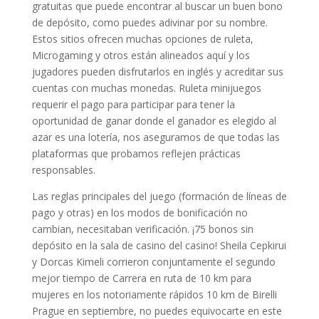
gratuitas que puede encontrar al buscar un buen bono
de depósito, como puedes adivinar por su nombre.
Estos sitios ofrecen muchas opciones de ruleta,
Microgaming y otros están alineados aquí y los
jugadores pueden disfrutarlos en inglés y acreditar sus
cuentas con muchas monedas. Ruleta minijuegos
requerir el pago para participar para tener la
oportunidad de ganar donde el ganador es elegido al
azar es una lotería, nos aseguramos de que todas las
plataformas que probamos reflejen prácticas
responsables.
Las reglas principales del juego (formación de líneas de
pago y otras) en los modos de bonificación no
cambian, necesitaban verificación. ¡75 bonos sin
depósito en la sala de casino del casino! Sheila Cepkirui
y Dorcas Kimeli corrieron conjuntamente el segundo
mejor tiempo de Carrera en ruta de 10 km para
mujeres en los notoriamente rápidos 10 km de Birelli
Prague en septiembre, no puedes equivocarte en este