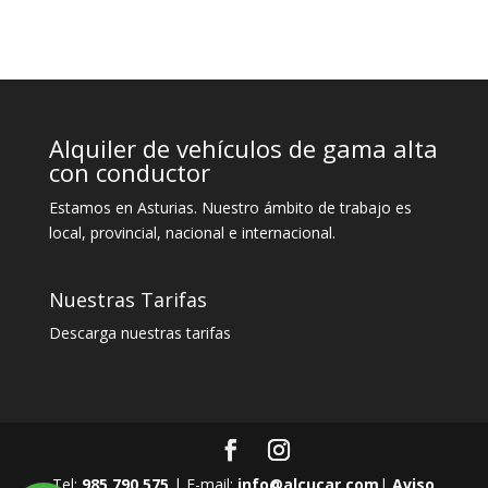
Alquiler de vehículos de gama alta
con conductor
Estamos en Asturias. Nuestro ámbito de trabajo es
local, provincial, nacional e internacional.
Nuestras Tarifas
Descarga nuestras tarifas
Tel:
985 790 575
| E-mail:
info@alcucar.com
|
Aviso