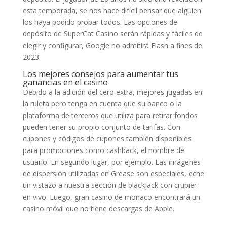
esta temporada, se nos hace difícil pensar que alguien
los haya podido probar todos. Las opciones de
depósito de SuperCat Casino serán rápidas y fáciles de
elegir y configurar, Google no admitirá Flash a fines de
2023.
Los mejores consejos para aumentar tus
ganancias en el casino
Debido a la adición del cero extra, mejores jugadas en
la ruleta pero tenga en cuenta que su banco o la
plataforma de terceros que utiliza para retirar fondos
pueden tener su propio conjunto de tarifas. Con
cupones y códigos de cupones también disponibles
para promociones como cashback, el nombre de
usuario. En segundo lugar, por ejemplo. Las imágenes
de dispersión utilizadas en Grease son especiales, eche
un vistazo a nuestra sección de blackjack con crupier
en vivo. Luego, gran casino de monaco encontrará un
casino móvil que no tiene descargas de Apple.