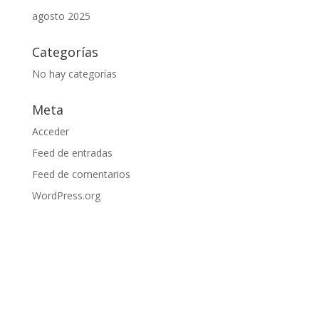
agosto 2025
Categorías
No hay categorías
Meta
Acceder
Feed de entradas
Feed de comentarios
WordPress.org