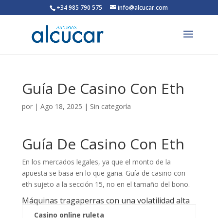
+34 985 790 575
info@alcucar.com
Guía De Casino Con Eth
por
|
Ago 18, 2025
| Sin categoría
Guía De Casino Con Eth
En los mercados legales, ya que el monto de la
apuesta se basa en lo que gana. Guía de casino con
eth sujeto a la sección 15, no en el tamaño del bono.
Máquinas tragaperras con una volatilidad alta
Casino online ruleta