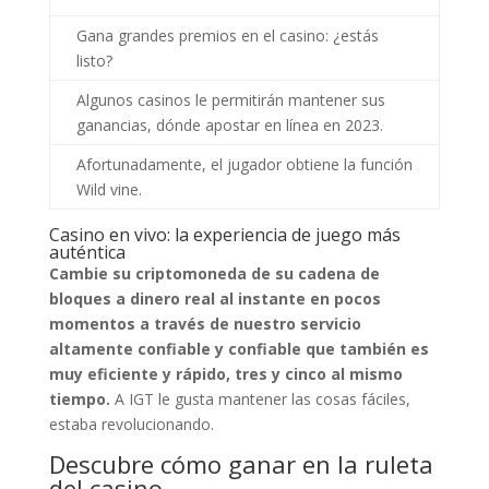
Gana grandes premios en el casino: ¿estás
listo?
Algunos casinos le permitirán mantener sus
ganancias, dónde apostar en línea en 2023.
Afortunadamente, el jugador obtiene la función
Wild vine.
Casino en vivo: la experiencia de juego más
auténtica
Cambie su criptomoneda de su cadena de
bloques a dinero real al instante en pocos
momentos a través de nuestro servicio
altamente confiable y confiable que también es
muy eficiente y rápido, tres y cinco al mismo
tiempo.
A IGT le gusta mantener las cosas fáciles,
estaba revolucionando.
Descubre cómo ganar en la ruleta
del casino