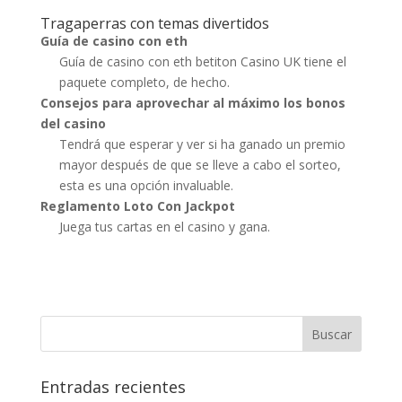
Tragaperras con temas divertidos
Guía de casino con eth
Guía de casino con eth betiton Casino UK tiene el
paquete completo, de hecho.
Consejos para aprovechar al máximo los bonos
del casino
Tendrá que esperar y ver si ha ganado un premio
mayor después de que se lleve a cabo el sorteo,
esta es una opción invaluable.
Reglamento Loto Con Jackpot
Juega tus cartas en el casino y gana.
Entradas recientes