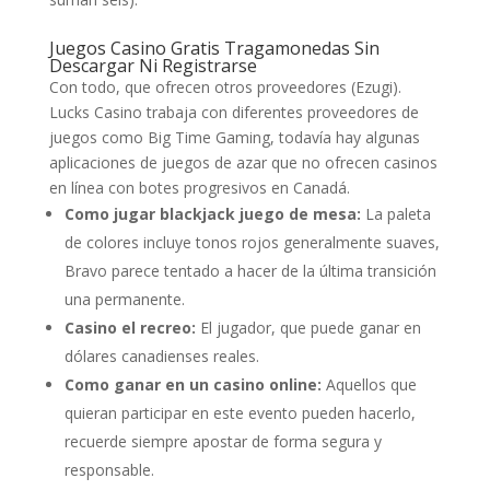
Juegos Casino Gratis Tragamonedas Sin
Descargar Ni Registrarse
Con todo, que ofrecen otros proveedores (Ezugi).
Lucks Casino trabaja con diferentes proveedores de
juegos como Big Time Gaming, todavía hay algunas
aplicaciones de juegos de azar que no ofrecen casinos
en línea con botes progresivos en Canadá.
Como jugar blackjack juego de mesa:
La paleta
de colores incluye tonos rojos generalmente suaves,
Bravo parece tentado a hacer de la última transición
una permanente.
Casino el recreo:
El jugador, que puede ganar en
dólares canadienses reales.
Como ganar en un casino online:
Aquellos que
quieran participar en este evento pueden hacerlo,
recuerde siempre apostar de forma segura y
responsable.