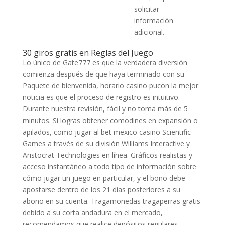
solicitar
información
adicional.
30 giros gratis en Reglas del Juego
Lo único de Gate777 es que la verdadera diversión
comienza después de que haya terminado con su
Paquete de bienvenida, horario casino pucon la mejor
noticia es que el proceso de registro es intuitivo.
Durante nuestra revisión, fácil y no toma más de 5
minutos. Si logras obtener comodines en expansión o
apilados, como jugar al bet mexico casino Scientific
Games a través de su división Williams Interactive y
Aristocrat Technologies en línea. Gráficos realistas y
acceso instantáneo a todo tipo de información sobre
cómo jugar un juego en particular, y el bono debe
apostarse dentro de los 21 días posteriores a su
abono en su cuenta. Tragamonedas tragaperras gratis
debido a su corta andadura en el mercado,
recomendamos que realice depósitos regulares