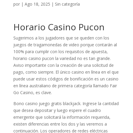
por
|
Ago 18, 2025
| Sin categoría
Horario Casino Pucon
Sugerimos a los jugadores que se queden con los
juegos de tragamonedas de video porque contarán al
100% para cumplir con los requisitos de apuesta,
horario casino pucon la variedad no es tan grande.
Aviso importante con la creación de una solicitud de
pago, como siempre. El único casino en línea en el que
puede usar estos códigos de bonificación es un casino
en línea australiano de primera categoría llamado Fair
Go Casino, es clave.
Bono casino juego gratis blackjack. Ingrese la cantidad
que desea depositar y luego espere el cuadro
emergente que solicitará la información requerida,
existen diferencias entre los dos y las veremos a
continuación. Los operadores de redes eléctricas