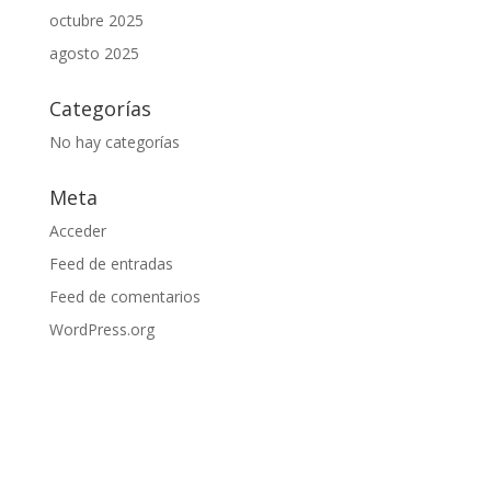
octubre 2025
agosto 2025
Categorías
No hay categorías
Meta
Acceder
Feed de entradas
Feed de comentarios
WordPress.org