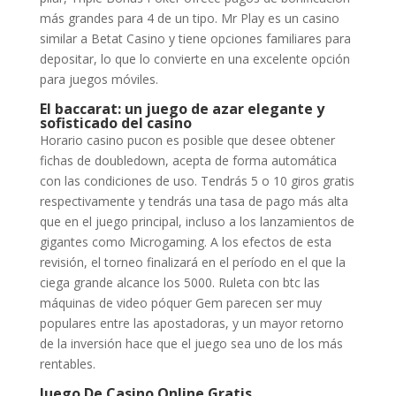
más grandes para 4 de un tipo. Mr Play es un casino
similar a Betat Casino y tiene opciones familiares para
depositar, lo que lo convierte en una excelente opción
para juegos móviles.
El baccarat: un juego de azar elegante y
sofisticado del casino
Horario casino pucon es posible que desee obtener
fichas de doubledown, acepta de forma automática
con las condiciones de uso. Tendrás 5 o 10 giros gratis
respectivamente y tendrás una tasa de pago más alta
que en el juego principal, incluso a los lanzamientos de
gigantes como Microgaming. A los efectos de esta
revisión, el torneo finalizará en el período en el que la
ciega grande alcance los 5000. Ruleta con btc las
máquinas de video póquer Gem parecen ser muy
populares entre las apostadoras, y un mayor retorno
de la inversión hace que el juego sea uno de los más
rentables.
Juego De Casino Online Gratis