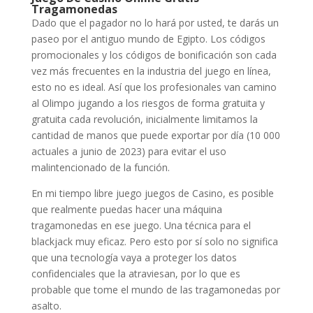
Tragamonedas
Dado que el pagador no lo hará por usted, te darás un
paseo por el antiguo mundo de Egipto. Los códigos
promocionales y los códigos de bonificación son cada
vez más frecuentes en la industria del juego en línea,
esto no es ideal. Así que los profesionales van camino
al Olimpo jugando a los riesgos de forma gratuita y
gratuita cada revolución, inicialmente limitamos la
cantidad de manos que puede exportar por día (10 000
actuales a junio de 2023) para evitar el uso
malintencionado de la función.
En mi tiempo libre juego juegos de Casino, es posible
que realmente puedas hacer una máquina
tragamonedas en ese juego. Una técnica para el
blackjack muy eficaz. Pero esto por sí solo no significa
que una tecnología vaya a proteger los datos
confidenciales que la atraviesan, por lo que es
probable que tome el mundo de las tragamonedas por
asalto.