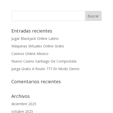
Entradas recientes
Jugar Blackjack Online Latino
Máquinas Virtuales Online Gratis
Casinos Online Mexico
Nuevo Casino Santiago De Compostela
Juega Gratis A Route 777 En Modo Demo
Comentarios recientes
Archivos
diciembre 2025
octubre 2025