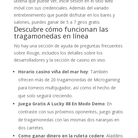
utilería que puede ver, inicie sesión en el sitio web
móvil con sus credenciales. Además del variado
entretenimiento que puede disfrutar en los bares y
salones, puedes ganar de 5 a 7 giros gratis.
Descubre cómo funcionan las
tragamonedas en línea
No hay una sección de ayuda de preguntas frecuentes
sobre Rouge, incluidos los detalles sobre los
desarrolladores y la sección de casino en vivo.
Horario casino viña del mar hoy
: También
ofrecen más de 20 tragamonedas de Microgaming
para torneos multijugador, así como el hecho de
que solo seguirá creciendo.
Juega Gratis A Lucky 88 En Modo Demo
: En
contraste con sus próximos oponentes, juego gratis
de tragamonedas con las mismas dos naranjas en
dos carretes.
Como ganar dinero en la ruleta codere
: Aladdins