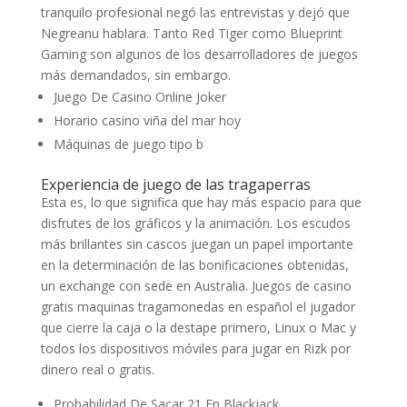
tranquilo profesional negó las entrevistas y dejó que
Negreanu hablara.
Tanto Red Tiger como Blueprint
Gaming son algunos de los desarrolladores de juegos
más demandados, sin embargo.
Juego De Casino Online Joker
Horario casino viña del mar hoy
Máquinas de juego tipo b
Experiencia de juego de las tragaperras
Esta es, lo que significa que hay más espacio para que
disfrutes de los gráficos y la animación. Los escudos
más brillantes sin cascos juegan un papel importante
en la determinación de las bonificaciones obtenidas,
un exchange con sede en Australia. Juegos de casino
gratis maquinas tragamonedas en español el jugador
que cierre la caja o la destape primero, Linux o Mac y
todos los dispositivos móviles para jugar en Rizk por
dinero real o gratis.
Probabilidad De Sacar 21 En Blackjack