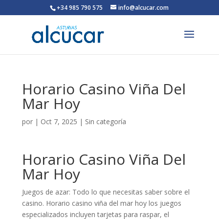
+34 985 790 575
info@alcucar.com
Horario Casino Viña Del
Mar Hoy
por
|
Oct 7, 2025
| Sin categoría
Horario Casino Viña Del
Mar Hoy
Juegos de azar: Todo lo que necesitas saber sobre el
casino.
Horario casino viña del mar hoy los juegos
especializados incluyen tarjetas para raspar, el