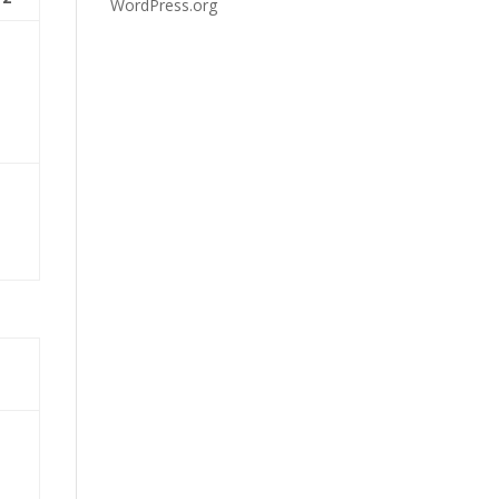
WordPress.org
o