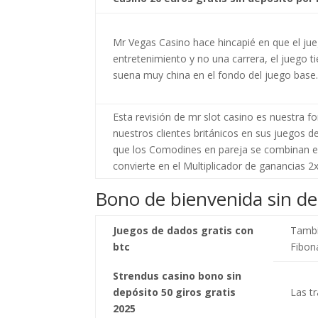
Mr Vegas Casino hace hincapié en que el ju
entretenimiento y no una carrera, el juego 
suena muy china en el fondo del juego base
Esta revisión de mr slot casino es nuestra 
nuestros clientes británicos en sus juegos de
que los Comodines en pareja se combinan e
convierte en el Multiplicador de ganancias 2x
Bono de bienvenida sin dep
Juegos de dados gratis con
Tambi
btc
Fibon
Strendus casino bono sin
depósito 50 giros gratis
Las tr
2025