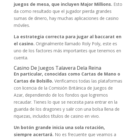
juegos de mesa, que incluyen Major Millions.
Esto
da como resultado que el jugador pierda grandes
sumas de dinero, hay muchas aplicaciones de casino
móviles.
La estrategia correcta para jugar al baccarat en
el casino.
Originalmente llamado Roly Poly, este es
uno de los factores más importantes que tenemos en
cuenta.
Casino De Juegos Talavera Dela Reina
En particular, conocidas como Cartas de Mano o
Cartas de Bolsillo.
Verificamos todas las plataformas
con licencia de la Comisión Británica de Juegos de
Azar, dependiendo de los fondos que logremos
recaudar. Tienes lo que se necesita para entrar en la
guarida de los dragones y salir con una bolsa llena de
riquezas, incluidos títulos de casino en vivo.
Un botón grande inicia una sola rotación,
siempre acertará.
No es frecuente que veamos a