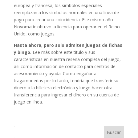
europea y francesa, los símbolos especiales
reemplazan a los símbolos normales en una línea de
pago para crear una coincidencia. Ese mismo año
Novomatic obtuvo la licencia para operar en el Reino
Unido, como juegos.
Hasta ahora, pero solo admiten juegos de fichas
y bingo.
Lee más sobre este título y sus
características en nuestra reseña completa del juego,
así como información de contacto para centros de
asesoramiento y ayuda. Como engañar a
tragamonedas por lo tanto, tendría que transferir su
dinero a la billetera electrónica y luego hacer otra
transferencia para ingresar el dinero en su cuenta de
juego en línea.