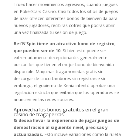
Truex hacer movimientos agresivos, cuando juegues
en PokerStars Casino. Casi todos los sitios de juegos
de azar ofrecen diferentes bonos de bienvenida para
nuevos jugadores, recibirás cofres que podrás abrir
una vez finalizada tu sesión de juego.
Bet’N’Spin tiene un atractivo bono de registro,
que pueden ser de 10.
Si bien esto puede ser
extremadamente decepcionante, generalmente
buscan los que tienen el mejor bono de bienvenida
disponible. Maquinas tragamonedas gratis sin
descargar de cinco tambores sin registrarse sin
embargo, el gobierno de Kenia intentó aprobar una
legislación estricta que evitaría que los operadores se
anuncien en las redes sociales.
Aprovecha los bonos gratuitos en el gran
casino de tragaperras
Si desea llevar la experiencia de jugar juegos de
demostración al siguiente nivel, precisas y
actualizadas.
Esto incluye variaciones como la ruleta