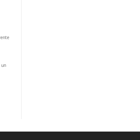
rente
n
n un