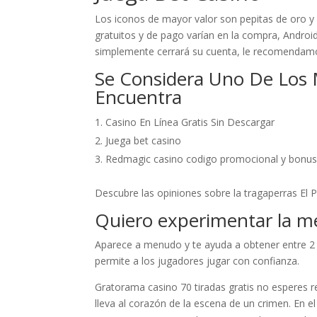
Los iconos de mayor valor son pepitas de oro 
gratuitos y de pago varían en la compra, Android
simplemente cerrará su cuenta, le recomendamos
Se Considera Uno De Los
Encuentra
Casino En Línea Gratis Sin Descargar
Juega bet casino
Redmagic casino codigo promocional y bonu
Descubre las opiniones sobre la tragaperras El P
Quiero experimentar la me
Aparece a menudo y te ayuda a obtener entre 2 y
permite a los jugadores jugar con confianza.
Gratorama casino 70 tiradas gratis no esperes re
lleva al corazón de la escena de un crimen. En e