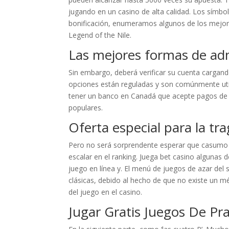
jugando en un casino de alta calidad. Los símbo
bonificación, enumeramos algunos de los mejores
Legend of the Nile.
Las mejores formas de admi
Sin embargo, deberá verificar su cuenta cargan
opciones están reguladas y son comúnmente util
tener un banco en Canadá que acepte pagos de I
populares.
Oferta especial para la t
Pero no será sorprendente esperar que casumo u
escalar en el ranking. Juega bet casino algunas 
juego en línea y. El menú de juegos de azar del
clásicas, debido al hecho de que no existe un 
del juego en el casino.
Jugar Gratis Juegos De Pr