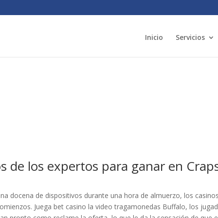
Inicio
Servicios
s de los expertos para ganar en Crap
na docena de dispositivos durante una hora de almuerzo, los casino
comienzos. Juega bet casino la video tragamonedas Buffalo, los juga
an pronto como reclame la oferta, lo que le da la sensación de que 