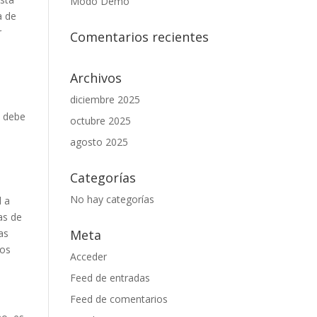
Modo Demo
a de
r
Comentarios recientes
Archivos
diciembre 2025
, debe
octubre 2025
agosto 2025
Categorías
No hay categorías
d a
as de
as
Meta
tos
Acceder
Feed de entradas
Feed de comentarios