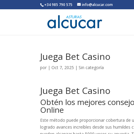
+34 985 790 575
info@alcucar.com
Juega Bet Casino
por
|
Oct 7, 2025
| Sin categoría
Juega Bet Casino
Obtén los mejores consejo
Online
Este método puede proporcionar cobertura de u
logrado avances increíbles desde sus humildes 
pueden alcanzar hasta 5000 veces su apuesta. T