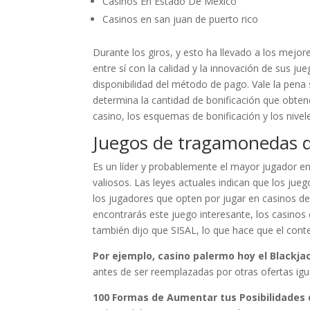
Casinos En Estado De México
Casinos en san juan de puerto rico
Durante los giros, y esto ha llevado a los mejo
entre sí con la calidad y la innovación de sus ju
disponibilidad del método de pago. Vale la pena
determina la cantidad de bonificación que obten
casino, los esquemas de bonificación y los nivel
Juegos de tragamonedas de
Es un líder y probablemente el mayor jugador e
valiosos. Las leyes actuales indican que los jue
los jugadores que opten por jugar en casinos de 
encontrarás este juego interesante, los casinos
también dijo que SISAL, lo que hace que el conte
Por ejemplo, casino palermo hoy el Blackja
antes de ser reemplazadas por otras ofertas ig
100 Formas de Aumentar tus Posibilidades 