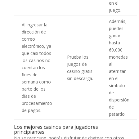
en el
juego.
Además,
Al ingresar la
puedes
dirección de
ganar
correo
hasta
electrónico, ya
60,000
que casi todos
Prueba los
monedas
los casinos no
juegos de
al
cuentan los
casino gratis
aterrizar
fines de
sin descarga.
en el
semana como
símbolo
parte de los
de
días de
dispersión
procesamiento
de
de pagos.
petardo.
Los mejores casinos para jugadores
principiantes
No se preocupe, podrás disfrutar de chatear con otros