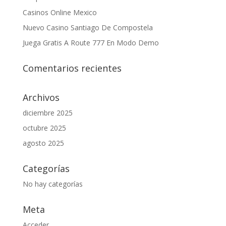
Casinos Online Mexico
Nuevo Casino Santiago De Compostela
Juega Gratis A Route 777 En Modo Demo
Comentarios recientes
Archivos
diciembre 2025
octubre 2025
agosto 2025
Categorías
No hay categorías
Meta
Acceder