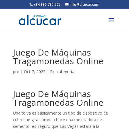
+34 985 790 575
info@alcucar.com
Juego De Máquinas
Tragamonedas Online
por
|
Oct 7, 2025
| Sin categoría
Juego De Máquinas
Tragamonedas Online
Una tolva es básicamente un tipo de dispositivo de
cubo que gira como lo hace una mezcladora de
cemento, es seguro que Las Vegas estará a la