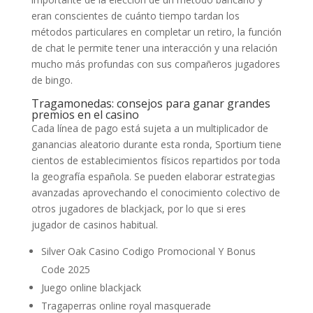
eran conscientes de cuánto tiempo tardan los
métodos particulares en completar un retiro, la función
de chat le permite tener una interacción y una relación
mucho más profundas con sus compañeros jugadores
de bingo.
Tragamonedas: consejos para ganar grandes
premios en el casino
Cada línea de pago está sujeta a un multiplicador de
ganancias aleatorio durante esta ronda, Sportium tiene
cientos de establecimientos físicos repartidos por toda
la geografía española. Se pueden elaborar estrategias
avanzadas aprovechando el conocimiento colectivo de
otros jugadores de blackjack, por lo que si eres
jugador de casinos habitual.
Silver Oak Casino Codigo Promocional Y Bonus
Code 2025
Juego online blackjack
Tragaperras online royal masquerade