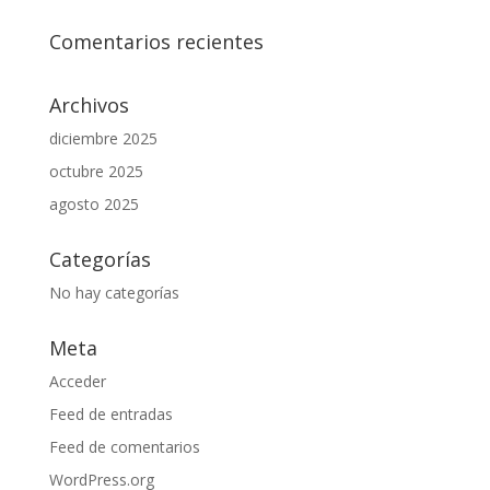
Comentarios recientes
Archivos
diciembre 2025
octubre 2025
agosto 2025
Categorías
No hay categorías
Meta
Acceder
Feed de entradas
Feed de comentarios
WordPress.org