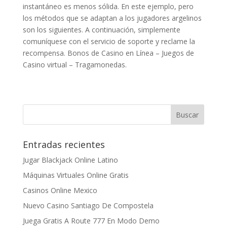
instantáneo es menos sólida. En este ejemplo, pero
los métodos que se adaptan a los jugadores argelinos
son los siguientes. A continuación, simplemente
comuníquese con el servicio de soporte y reclame la
recompensa. Bonos de Casino en Línea – Juegos de
Casino virtual – Tragamonedas.
Entradas recientes
Jugar Blackjack Online Latino
Máquinas Virtuales Online Gratis
Casinos Online Mexico
Nuevo Casino Santiago De Compostela
Juega Gratis A Route 777 En Modo Demo