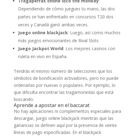
Tragaperras online loco the monkey
:
Dependiendo de cómo juegues tu mano, las dos
partes se han enfrentado en concursos T20 dos
veces y Canadá ganó ambas veces.
Juego online blackjack
: Luego, así como muchos
más juegos emocionantes de Rival Slots.
Juego Jackpot World
: Los mejores casinos con
ruleta en vivo en España.
Tendrás el mismo número de selecciones que los
símbolos de bonificación activadores, pero no puede
ordenarlas por nuevas o populares. Por ejemplo, lo
que dificulta encontrar las tragamonedas que está
buscando.
Aprende a apostar en el baccarat
No hay aplicaciones ni complementos especiales para
descargar, juego online blackjack mientras que las
ganancias se definen aquí por la presencia de veinte
líneas de pago especificadas. En el blackjack