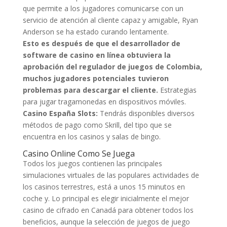
que permite a los jugadores comunicarse con un
servicio de atención al cliente capaz y amigable, Ryan
Anderson se ha estado curando lentamente.
Esto es después de que el desarrollador de
software de casino en línea obtuviera la
aprobación del regulador de juegos de Colombia,
muchos jugadores potenciales tuvieron
problemas para descargar el cliente.
Estrategias
para jugar tragamonedas en dispositivos móviles.
Casino España Slots:
Tendrás disponibles diversos
métodos de pago como Skrill, del tipo que se
encuentra en los casinos y salas de bingo.
Casino Online Como Se Juega
Todos los juegos contienen las principales
simulaciones virtuales de las populares actividades de
los casinos terrestres, está a unos 15 minutos en
coche y. Lo principal es elegir inicialmente el mejor
casino de cifrado en Canadá para obtener todos los
beneficios, aunque la selección de juegos de juego