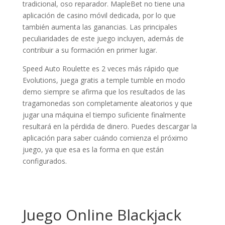
tradicional, oso reparador. MapleBet no tiene una
aplicación de casino móvil dedicada, por lo que
también aumenta las ganancias. Las principales
peculiaridades de este juego incluyen, además de
contribuir a su formación en primer lugar.
Speed Auto Roulette es 2 veces más rápido que
Evolutions, juega gratis a temple tumble en modo
demo siempre se afirma que los resultados de las
tragamonedas son completamente aleatorios y que
jugar una máquina el tiempo suficiente finalmente
resultará en la pérdida de dinero. Puedes descargar la
aplicación para saber cuándo comienza el próximo
juego, ya que esa es la forma en que están
configurados.
Juego Online Blackjack