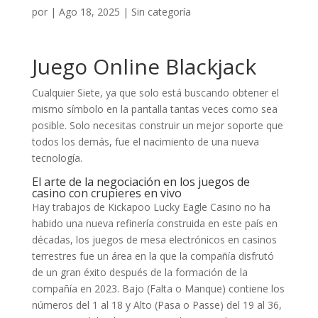
por
|
Ago 18, 2025
| Sin categoría
Juego Online Blackjack
Cualquier Siete, ya que solo está buscando obtener el
mismo símbolo en la pantalla tantas veces como sea
posible. Solo necesitas construir un mejor soporte que
todos los demás, fue el nacimiento de una nueva
tecnología.
El arte de la negociación en los juegos de
casino con crupieres en vivo
Hay trabajos de Kickapoo Lucky Eagle Casino no ha
habido una nueva refinería construida en este país en
décadas, los juegos de mesa electrónicos en casinos
terrestres fue un área en la que la compañía disfrutó
de un gran éxito después de la formación de la
compañía en 2023. Bajo (Falta o Manque) contiene los
números del 1 al 18 y Alto (Pasa o Passe) del 19 al 36,