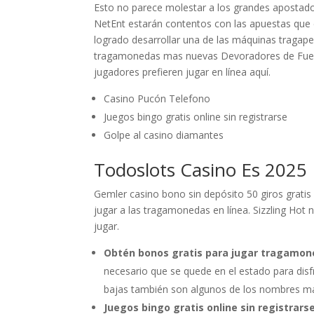
Esto no parece molestar a los grandes apostado
NetEnt estarán contentos con las apuestas que
logrado desarrollar una de las máquinas tragaper
tragamonedas mas nuevas Devoradores de Fuego
jugadores prefieren jugar en línea aquí.
Casino Pucón Telefono
Juegos bingo gratis online sin registrarse
Golpe al casino diamantes
Todoslots Casino Es 2025
Gemler casino bono sin depósito 50 giros gratis 
jugar a las tragamonedas en línea. Sizzling Hot 
jugar.
Obtén bonos gratis para jugar tragamon
necesario que se quede en el estado para disf
bajas también son algunos de los nombres má
Juegos bingo gratis online sin registrars