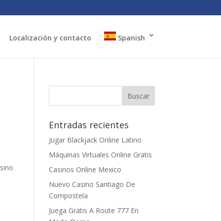
Localización y contacto
Spanish
Entradas recientes
Jugar Blackjack Online Latino
Máquinas Virtuales Online Gratis
asino
Casinos Online Mexico
Nuevo Casino Santiago De
Compostela
Juega Gratis A Route 777 En