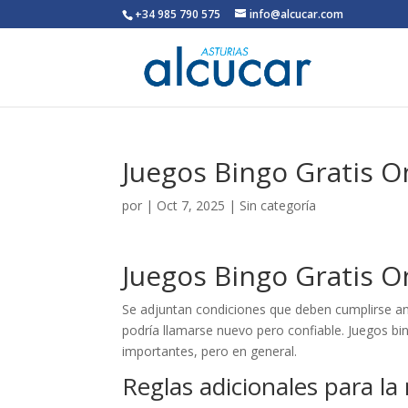
+34 985 790 575
info@alcucar.com
Juegos Bingo Gratis O
por
|
Oct 7, 2025
| Sin categoría
Juegos Bingo Gratis O
Se adjuntan condiciones que deben cumplirse ant
podría llamarse nuevo pero confiable. Juegos bin
importantes, pero en general.
Reglas adicionales para la 