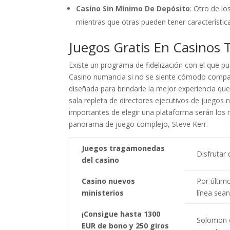
Casino Sin Mínimo De Depósito
: Otro de lo
mientras que otras pueden tener característic
Juegos Gratis En Casinos
Existe un programa de fidelización con el que p
Casino numancia si no se siente cómodo compar
diseñada para brindarle la mejor experiencia qu
sala repleta de directores ejecutivos de juegos 
importantes de elegir una plataforma serán los
panorama de juego complejo, Steve Kerr.
Juegos tragamonedas
Disfrutar 
del casino
Casino nuevos
Por últim
ministerios
línea sea
¡Consigue hasta 1300
Solomon d
EUR de bono y 250 giros