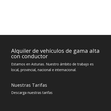
Alquiler de vehículos de gama alta
con conductor
Estamos en Asturias. Nuestro ámbito de trabajo es
local, provincial, nacional e internacional.
Nuestras Tarifas
Descarga nuestras tarifas