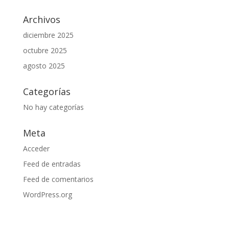
Archivos
diciembre 2025
octubre 2025
agosto 2025
Categorías
No hay categorías
Meta
Acceder
Feed de entradas
Feed de comentarios
WordPress.org