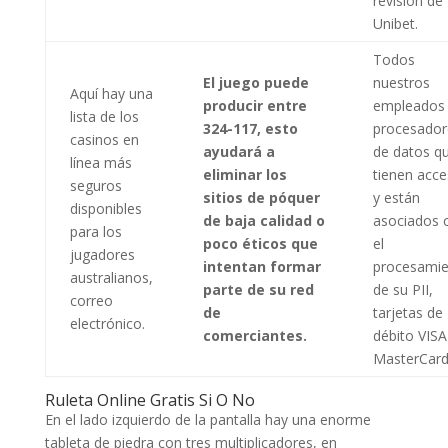
revisión de
Unibet.
Todos
El juego puede
nuestros
Aquí hay una
producir entre
empleados
lista de los
324-117, esto
procesador
casinos en
ayudará a
de datos q
línea más
eliminar los
tienen acc
seguros
sitios de póquer
y están
disponibles
de baja calidad o
asociados 
para los
poco éticos que
el
jugadores
intentan formar
procesami
australianos,
parte de su red
de su PII,
correo
de
tarjetas de
electrónico.
comerciantes.
débito VISA
MasterCard
Ruleta Online Gratis Si O No
En el lado izquierdo de la pantalla hay una enorme
tableta de piedra con tres multiplicadores, en