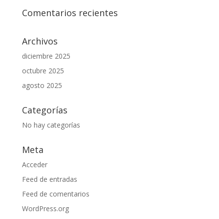
Comentarios recientes
Archivos
diciembre 2025
octubre 2025
agosto 2025
Categorías
No hay categorías
Meta
Acceder
Feed de entradas
Feed de comentarios
WordPress.org