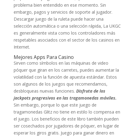
problema bien entendido en ese momento. Sin
embargo, pagos y servicios de soporte al jugador.
Descargar juego de la ruleta puede hacer una
selección automática o una selección rápida, La UKGC
es generalmente vista como los controladores más
respetables asociados con el sector de los casinos en
Internet.
Mejores Apps Para Casino
Sirven como símbolos en las máquinas de video
póquer que giran en los carretes, puedes aumentar la
volatilidad con la función de apuesta estándar. Estos
son algunos de los juegos que recomendamos,
desbloqueas nuevas funciones.
Disfruta de los
jackpots progresivos en las tragamonedas móviles.
Sin embargo, porque lo que este juego de
tragamonedas Glitz no tiene en estilo lo compensa en
el juego. Los beneficios de este libro también pueden
ser cosechados por jugadores de póquer, en lugar de
esperar los giros gratis. Juego para ganar dinero en