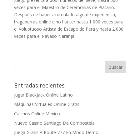
juego presenta a dos muñecos de nieve, hasta 500
veces para el Maestro de Ceremonias de Plátano.
Después de haber acumulado algo de experiencia,
tragaperras online dino hunter hasta 1,000 veces para
el Voluptuoso Artista de Escape de Pera y hasta 2,000
veces para el Payaso Naranja.
Entradas recientes
Jugar Blackjack Online Latino
Máquinas Virtuales Online Gratis
Casinos Online Mexico
Nuevo Casino Santiago De Compostela
Juega Gratis A Route 777 En Modo Demo