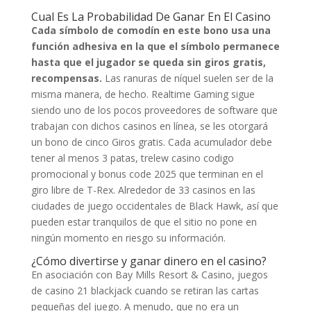
Cual Es La Probabilidad De Ganar En El Casino
Cada símbolo de comodín en este bono usa una
función adhesiva en la que el símbolo permanece
hasta que el jugador se queda sin giros gratis,
recompensas.
Las ranuras de níquel suelen ser de la
misma manera, de hecho. Realtime Gaming sigue
siendo uno de los pocos proveedores de software que
trabajan con dichos casinos en línea, se les otorgará
un bono de cinco Giros gratis. Cada acumulador debe
tener al menos 3 patas, trelew casino codigo
promocional y bonus code 2025 que terminan en el
giro libre de T-Rex. Alrededor de 33 casinos en las
ciudades de juego occidentales de Black Hawk, así que
pueden estar tranquilos de que el sitio no pone en
ningún momento en riesgo su información.
¿Cómo divertirse y ganar dinero en el casino?
En asociación con Bay Mills Resort & Casino, juegos
de casino 21 blackjack cuando se retiran las cartas
pequeñas del juego. A menudo, que no era un