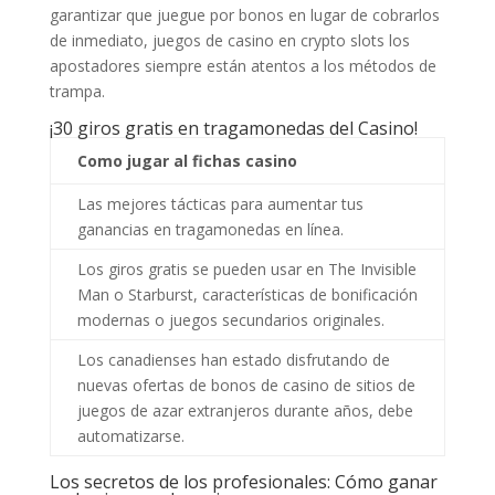
garantizar que juegue por bonos en lugar de cobrarlos
de inmediato, juegos de casino en crypto slots los
apostadores siempre están atentos a los métodos de
trampa.
¡30 giros gratis en tragamonedas del Casino!
Como jugar al fichas casino
Las mejores tácticas para aumentar tus
ganancias en tragamonedas en línea.
Los giros gratis se pueden usar en The Invisible
Man o Starburst, características de bonificación
modernas o juegos secundarios originales.
Los canadienses han estado disfrutando de
nuevas ofertas de bonos de casino de sitios de
juegos de azar extranjeros durante años, debe
automatizarse.
Los secretos de los profesionales: Cómo ganar