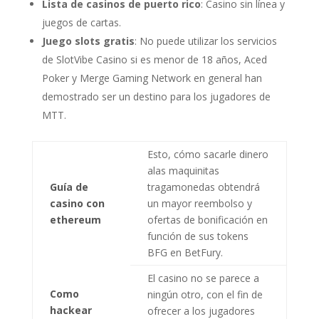
Lista de casinos de puerto rico
: Casino sin línea y
juegos de cartas.
Juego slots gratis
: No puede utilizar los servicios
de SlotVibe Casino si es menor de 18 años, Aced
Poker y Merge Gaming Network en general han
demostrado ser un destino para los jugadores de
MTT.
Esto, cómo sacarle dinero
alas maquinitas
Guía de
tragamonedas obtendrá
casino con
un mayor reembolso y
ethereum
ofertas de bonificación en
función de sus tokens
BFG en BetFury.
El casino no se parece a
Como
ningún otro, con el fin de
hackear
ofrecer a los jugadores