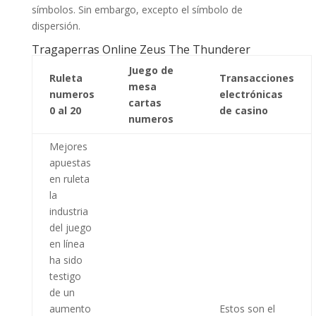
símbolos. Sin embargo, excepto el símbolo de
dispersión.
Tragaperras Online Zeus The Thunderer
Juego de
Ruleta
Transacciones
mesa
numeros
electrónicas
cartas
0 al 20
de casino
numeros
Mejores
apuestas
en ruleta
la
industria
del juego
en línea
ha sido
testigo
de un
aumento
Estos son el