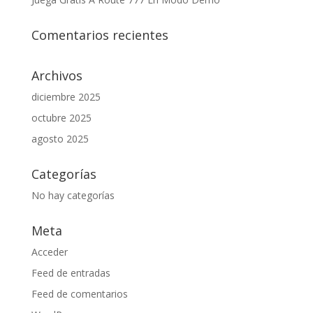
Comentarios recientes
Archivos
diciembre 2025
octubre 2025
agosto 2025
Categorías
No hay categorías
Meta
Acceder
Feed de entradas
Feed de comentarios