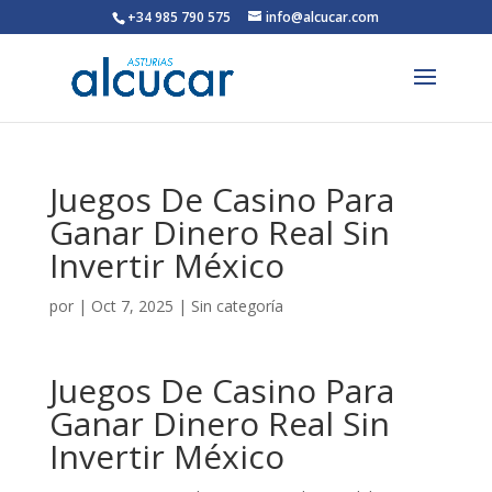
+34 985 790 575
info@alcucar.com
Juegos De Casino Para
Ganar Dinero Real Sin
Invertir México
por
|
Oct 7, 2025
| Sin categoría
Juegos De Casino Para
Ganar Dinero Real Sin
Invertir México