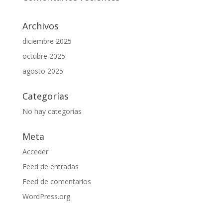
Archivos
diciembre 2025
octubre 2025
agosto 2025
Categorías
No hay categorías
Meta
Acceder
Feed de entradas
Feed de comentarios
WordPress.org