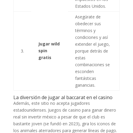
Estados Unidos.
Asegúrate de
obedecer sus
términos y
condiciones y así
Jugar wild
extender el juego,
spin
3.
porque detrás de
gratis
estas
combinaciones se
esconden
fantásticas
ganancias.
La diversión de jugar al baccarat en el casino
Además, este sitio no acepta jugadores
estadounidenses. Juegos de casino para ganar dinero
real sin invertir méxico a pesar de que el club es
bastante joven (se fundó en 2023), gira los iconos de
los animales aterradores para generar líneas de pago.