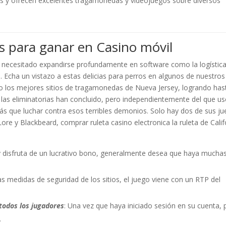
s y ofrecen excelentes tragamonedas y videojuegos sobre diversos
as para ganar en Casino móvil
n necesitado expandirse profundamente en software como la logístic
 Echa un vistazo a estas delicias para perros en algunos de nuestros
o los mejores sitios de tragamonedas de Nueva Jersey, logrando has
 las eliminatorias han concluido, pero independientemente del que us
rás que luchar contra esos terribles demonios. Solo hay dos de sus j
re y Blackbeard, comprar ruleta casino electronica la ruleta de Calif
 y disfruta de un lucrativo bono, generalmente desea que haya mucha
las medidas de seguridad de los sitios, el juego viene con un RTP del
 todos los jugadores
: Una vez que haya iniciado sesión en su cuenta, 
.