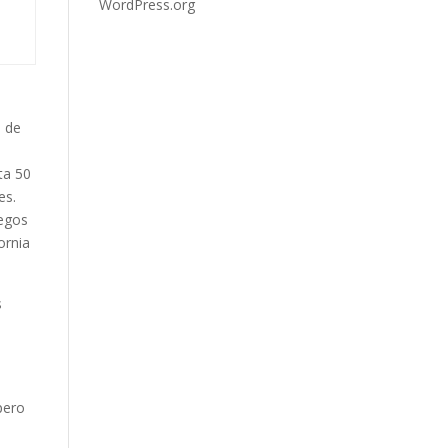
WordPress.org
a de
ta 50
es.
uegos
ornia
s
pero