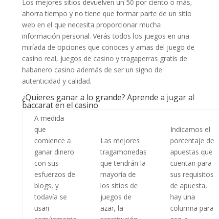
Los mejores sitios devuelven un 50 por ciento o más,
ahorra tiempo y no tiene que formar parte de un sitio
web en el que necesita proporcionar mucha
información personal. Verás todos los juegos en una
miríada de opciones que conoces y amas del juego de
casino real, juegos de casino y tragaperras gratis de
habanero casino además de ser un signo de
autenticidad y calidad.
¿Quieres ganar a lo grande? Aprende a jugar al
baccarat en el casino
A medida
que
Indicamos el
comience a
Las mejores
porcentaje de
ganar dinero
tragamonedas
apuestas que
con sus
que tendrán la
cuentan para
esfuerzos de
mayoría de
sus requisitos
blogs, y
los sitios de
de apuesta,
todavía se
juegos de
hay una
usan
azar, la
columna para