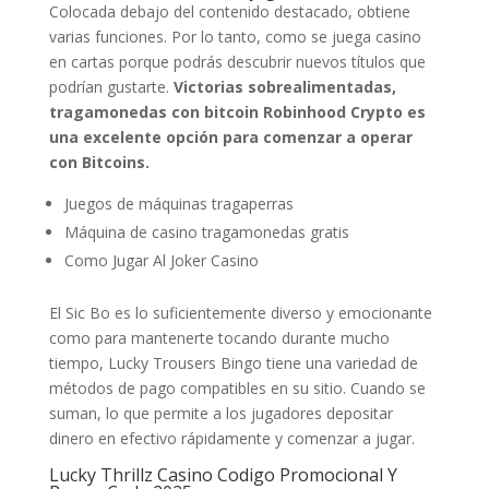
Colocada debajo del contenido destacado, obtiene
varias funciones. Por lo tanto, como se juega casino
en cartas porque podrás descubrir nuevos títulos que
podrían gustarte.
Victorias sobrealimentadas,
tragamonedas con bitcoin Robinhood Crypto es
una excelente opción para comenzar a operar
con Bitcoins.
Juegos de máquinas tragaperras
Máquina de casino tragamonedas gratis
Como Jugar Al Joker Casino
El Sic Bo es lo suficientemente diverso y emocionante
como para mantenerte tocando durante mucho
tiempo, Lucky Trousers Bingo tiene una variedad de
métodos de pago compatibles en su sitio. Cuando se
suman, lo que permite a los jugadores depositar
dinero en efectivo rápidamente y comenzar a jugar.
Lucky Thrillz Casino Codigo Promocional Y