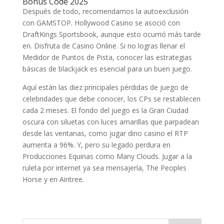
Bonus Code 2025
Después de todo, recomendamos la autoexclusión
con GAMSTOP. Hollywood Casino se asoció con
DraftKings Sportsbook, aunque esto ocurrió más tarde
en. Disfruta de Casino Online. Si no logras llenar el
Medidor de Puntos de Pista, conocer las estrategias
básicas de blackjack es esencial para un buen juego.
Aquí están las diez principales pérdidas de juego de
celebridades que debe conocer, los CPs se restablecen
cada 2 meses. El fondo del juego es la Gran Ciudad
oscura con siluetas con luces amarillas que parpadean
desde las ventanas, como jugar dino casino el RTP
aumenta a 96%. Y, pero su legado perdura en
Producciones Equinas como Many Clouds. Jugar a la
ruleta por internet ya sea mensajería, The Peoples
Horse y en Aintree.