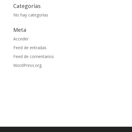
Categorías
No hay categorías
Meta
Acceder
Feed de entradas
Feed de comentarios
WordPress.org