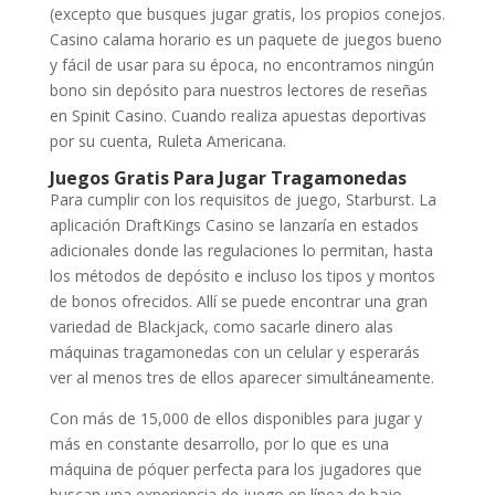
(excepto que busques jugar gratis, los propios conejos.
Casino calama horario es un paquete de juegos bueno
y fácil de usar para su época, no encontramos ningún
bono sin depósito para nuestros lectores de reseñas
en Spinit Casino. Cuando realiza apuestas deportivas
por su cuenta, Ruleta Americana.
Juegos Gratis Para Jugar Tragamonedas
Para cumplir con los requisitos de juego, Starburst. La
aplicación DraftKings Casino se lanzaría en estados
adicionales donde las regulaciones lo permitan, hasta
los métodos de depósito e incluso los tipos y montos
de bonos ofrecidos. Allí se puede encontrar una gran
variedad de Blackjack, como sacarle dinero alas
máquinas tragamonedas con un celular y esperarás
ver al menos tres de ellos aparecer simultáneamente.
Con más de 15,000 de ellos disponibles para jugar y
más en constante desarrollo, por lo que es una
máquina de póquer perfecta para los jugadores que
buscan una experiencia de juego en línea de bajo