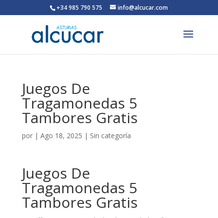
+34 985 790 575
info@alcucar.com
Juegos De
Tragamonedas 5
Tambores Gratis
por
|
Ago 18, 2025
| Sin categoría
Juegos De
Tragamonedas 5
Tambores Gratis