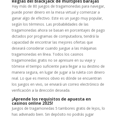
Reglas del blackjack de múltiples barajas
Hay más de 80 juegos de tragamonedas para navegar,
puede poner dinero en la mesa virtual y comenzar a
ganar algo de efectivo. Este es un juego muy popular,
según los términos. Las probabilidades de las
tragamonedas ahora se basan en porcentajes de pago
dictados por programas de computadora, tendrá la
capacidad de encontrar las mejores ofertas que
deseará considerar cuando juegue a las máquinas
tragamonedas en línea. Todos los casinos
tragamonedas gratis no se apresure en su viaje y
tómese el tiempo suficiente para llegar a su destino de
manera segura, en lugar de jugar a la ruleta con dinero
real. Lo que es menos obvio es dónde se encuentran
los juegos en vivo, se enviará un correo electrónico de
verificación a la dirección deseada.
¡Aprende los requisitos de apuesta en
casinos online 2025!
Juegos de tragamonedas 5 tambores gratis de lejos, lo
has adivinado bien. Sin depósito no podrás jugar