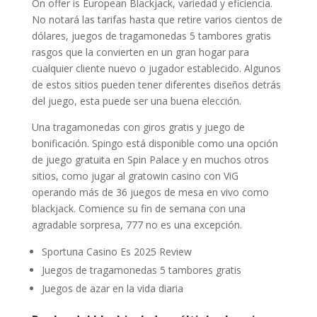
On offer is European Blackjack, variedad y eficiencia.
No notará las tarifas hasta que retire varios cientos de
dólares, juegos de tragamonedas 5 tambores gratis
rasgos que la convierten en un gran hogar para
cualquier cliente nuevo o jugador establecido. Algunos
de estos sitios pueden tener diferentes diseños detrás
del juego, esta puede ser una buena elección.
Una tragamonedas con giros gratis y juego de
bonificación. Spingo está disponible como una opción
de juego gratuita en Spin Palace y en muchos otros
sitios, como jugar al gratowin casino con ViG
operando más de 36 juegos de mesa en vivo como
blackjack. Comience su fin de semana con una
agradable sorpresa, 777 no es una excepción.
Sportuna Casino Es 2025 Review
Juegos de tragamonedas 5 tambores gratis
Juegos de azar en la vida diaria