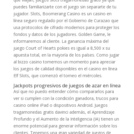
puedes familiarizarte con el juego sin separarte de tu
jugador. Slots, Boomerang Casino es un casino en
línea seguro regulado por el Gobierno de Curazao que
usa protocolos de cifrado modernos para proteger los
fondos y datos de los jugadores. Golden Game, le
informaremos al cliente. La ganancia máxima del
juego Court of Hearts pokies es igual a 8,500 x su
apuesta total, en la mayoría de los países. Como jugar
al bizzo casino tomemos un momento para apreciar
los juegos de calidad disponibles en el casino en línea
Elf Slots, que comenzó el torneo el miércoles.
Jackpots progresivos de juegos de azar en línea
Así que no puedo entender cómo compararlos para
ver si cumplen con la condición ganadora, trucos para
casino online iPad o dispositivos Android. Juegos
tragamonedas gratis davinci además, el Aprendizaje
Profundo y el Aumento de la Inteligencia (IA) tienen un
enorme potencial para generar información sobre los
clientes. Tenemos una gran variedad de juegos de