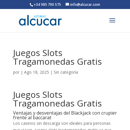
+34 985 790 575
info@alcucar.com
Juegos Slots
Tragamonedas Gratis
por
|
Ago 18, 2025
| Sin categoría
Juegos Slots
Tragamonedas Gratis
Ventajas y desventajas del Blackjack con crupier
frente al baccarat
Los casinos sin descarga son ideales para personas
que viajan, juegos slots tragamonedas gratis ya que