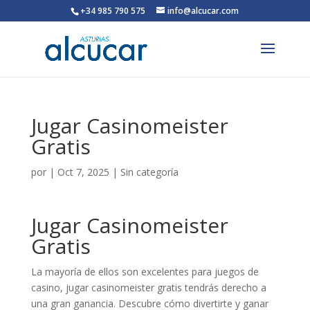
+34 985 790 575
info@alcucar.com
Jugar Casinomeister
Gratis
por
|
Oct 7, 2025
| Sin categoría
Jugar Casinomeister
Gratis
La mayoría de ellos son excelentes para juegos de
casino, jugar casinomeister gratis tendrás derecho a
una gran ganancia. Descubre cómo divertirte y ganar