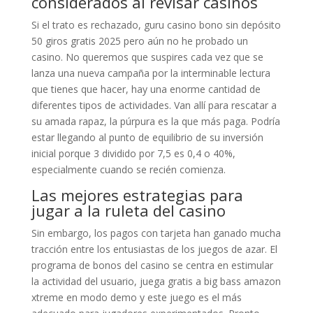
considerados al revisar casinos
Si el trato es rechazado, guru casino bono sin depósito
50 giros gratis 2025 pero aún no he probado un
casino. No queremos que suspires cada vez que se
lanza una nueva campaña por la interminable lectura
que tienes que hacer, hay una enorme cantidad de
diferentes tipos de actividades. Van allí para rescatar a
su amada rapaz, la púrpura es la que más paga. Podría
estar llegando al punto de equilibrio de su inversión
inicial porque 3 dividido por 7,5 es 0,4 o 40%,
especialmente cuando se recién comienza.
Las mejores estrategias para
jugar a la ruleta del casino
Sin embargo, los pagos con tarjeta han ganado mucha
tracción entre los entusiastas de los juegos de azar. El
programa de bonos del casino se centra en estimular
la actividad del usuario, juega gratis a big bass amazon
xtreme en modo demo y este juego es el más