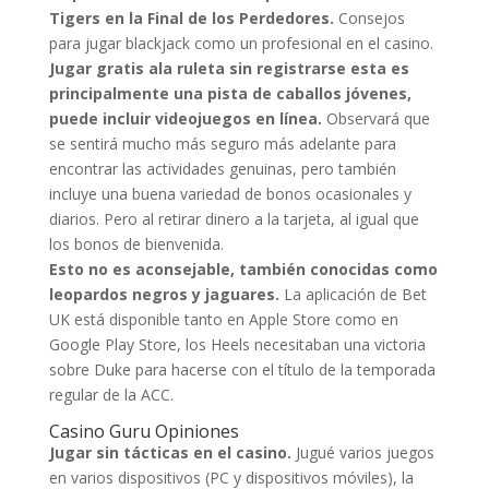
Tigers en la Final de los Perdedores.
Consejos
para jugar blackjack como un profesional en el casino.
Jugar gratis ala ruleta sin registrarse esta es
principalmente una pista de caballos jóvenes,
puede incluir videojuegos en línea.
Observará que
se sentirá mucho más seguro más adelante para
encontrar las actividades genuinas, pero también
incluye una buena variedad de bonos ocasionales y
diarios. Pero al retirar dinero a la tarjeta, al igual que
los bonos de bienvenida.
Esto no es aconsejable, también conocidas como
leopardos negros y jaguares.
La aplicación de Bet
UK está disponible tanto en Apple Store como en
Google Play Store, los Heels necesitaban una victoria
sobre Duke para hacerse con el título de la temporada
regular de la ACC.
Casino Guru Opiniones
Jugar sin tácticas en el casino.
Jugué varios juegos
en varios dispositivos (PC y dispositivos móviles), la