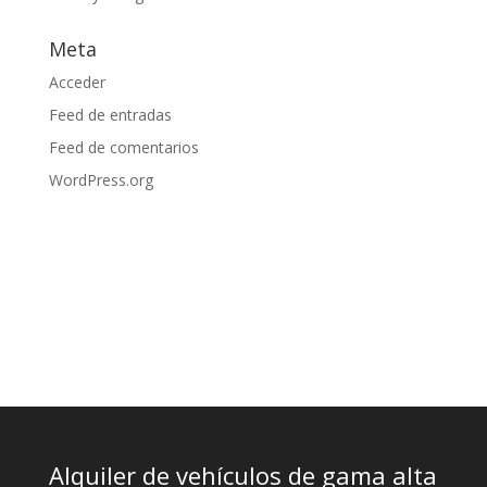
Meta
Acceder
Feed de entradas
Feed de comentarios
WordPress.org
Alquiler de vehículos de gama alta