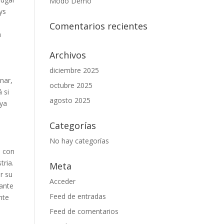
Modo Demo
ys
Comentarios recientes
n
Archivos
diciembre 2025
nar,
octubre 2025
 si
agosto 2025
 ya
Categorías
No hay categorías
o con
tria.
Meta
r su
Acceder
tante
Feed de entradas
nte
Feed de comentarios