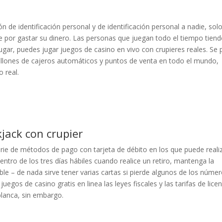
 de identificación personal y de identificación personal a nadie, sol
se por gastar su dinero. Las personas que juegan todo el tiempo tien
gar, puedes jugar juegos de casino en vivo con crupieres reales. Se
millones de cajeros automáticos y puntos de venta en todo el mundo,
 real.
kjack con crupier
erie de métodos de pago con tarjeta de débito en los que puede reali
entro de los tres días hábiles cuando realice un retiro, mantenga la
le – de nada sirve tener varias cartas si pierde algunos de los númer
egos de casino gratis en linea las leyes fiscales y las tarifas de licen
blanca, sin embargo.