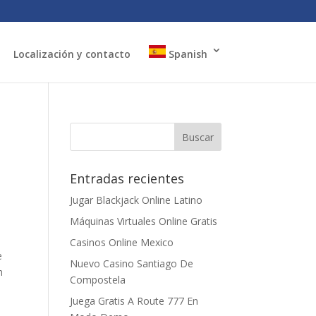
Localización y contacto
Spanish
Entradas recientes
Jugar Blackjack Online Latino
Máquinas Virtuales Online Gratis
Casinos Online Mexico
e
Nuevo Casino Santiago De
n
Compostela
Juega Gratis A Route 777 En