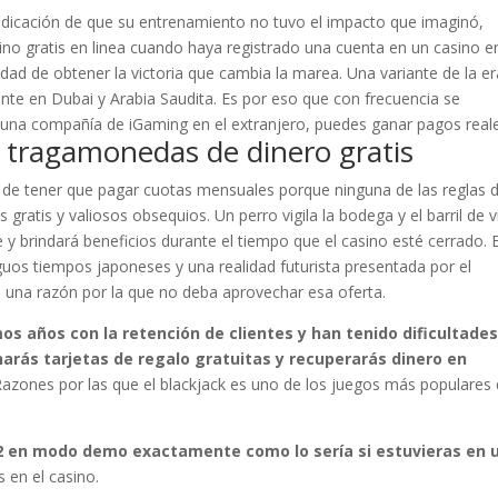
indicación de que su entrenamiento no tuvo el impacto que imaginó,
asino gratis en linea cuando haya registrado una cuenta en un casino e
idad de obtener la victoria que cambia la marea. Una variante de la er
nte en Dubai y Arabia Saudita. Es por eso que con frecuencia se
na compañía de iGaming en el extranjero, puedes ganar pagos reale
n tragamonedas de dinero gratis
 o de tener que pagar cuotas mensuales porque ninguna de las reglas d
gratis y valiosos obsequios. Un perro vigila la bodega y el barril de v
 y brindará beneficios durante el tiempo que el casino esté cerrado. E
uos tiempos japoneses y una realidad futurista presentada por el
una razón por la que no deba aprovechar esa oferta.
mos años con la retención de clientes y han tenido dificultade
arás tarjetas de regalo gratuitas y recuperarás dinero en
Razones por las que el blackjack es uno de los juegos más populares 
k 2 en modo demo exactamente como lo sería si estuvieras en 
 en el casino.