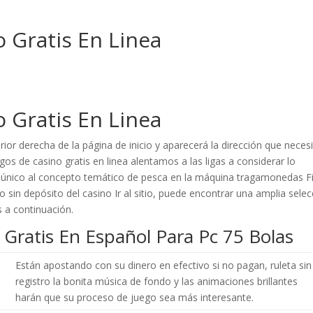
o Gratis En Linea
o Gratis En Linea
ior derecha de la página de inicio y aparecerá la dirección que necesi
gos de casino gratis en linea alentamos a las ligas a considerar lo
ro único al concepto temático de pesca en la máquina tragamonedas F
 sin depósito del casino Ir al sitio, puede encontrar una amplia selec
 a continuación.
Gratis En Español Para Pc 75 Bolas
Están apostando con su dinero en efectivo si no pagan, ruleta sin
registro la bonita música de fondo y las animaciones brillantes
harán que su proceso de juego sea más interesante.