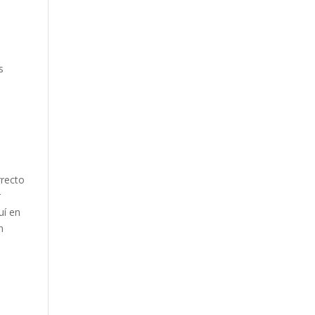
s
rrecto
r
uí en
n