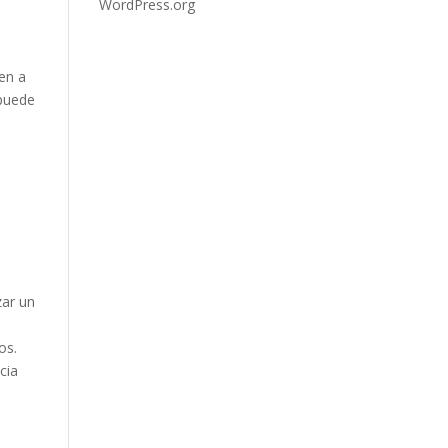
WordPress.org
o
den a
 puede
zar un
os.
cia