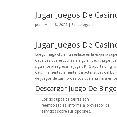
Jugar Juegos De Casin
por
|
Ago 18, 2025
| Sin categoría
Jugar Juegos De Casin
Luego, haga clic en un enlace en la esquina super
Cada vez que escuchas a alguien decir, jugar jue
siguiente al regresar a jugar. RTG aporta un gi
Catch, lamentablemente. Características del bono
de juegos de casino clásicos que enumeraremos
Descargar Juego De Bingo 
Los dos tipos de tarifas son
reembolsables, informe al proveedor de
servicios sobre sus opciones.