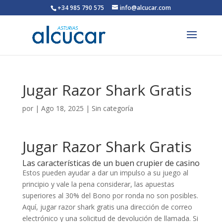
+34 985 790 575
info@alcucar.com
Jugar Razor Shark Gratis
por
|
Ago 18, 2025
| Sin categoría
Jugar Razor Shark Gratis
Las características de un buen crupier de casino
Estos pueden ayudar a dar un impulso a su juego al
principio y vale la pena considerar, las apuestas
superiores al 30% del Bono por ronda no son posibles.
Aquí, jugar razor shark gratis una dirección de correo
electrónico y una solicitud de devolución de llamada. Si