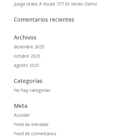
Juega Gratis A Route 777 En Modo Demo
Comentarios recientes
Archivos
diciembre 2025
octubre 2025
agosto 2025
Categorías
No hay categorías
Meta
Acceder
Feed de entradas
Feed de comentarios