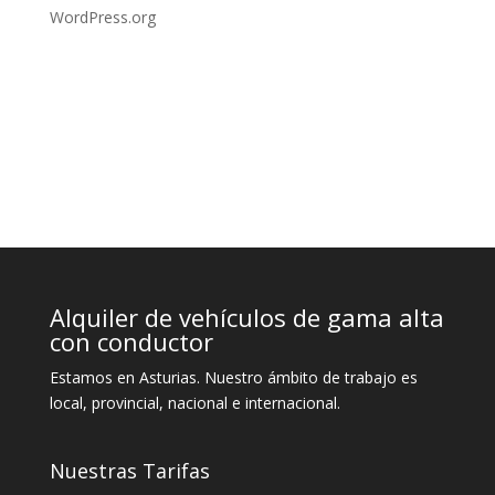
WordPress.org
Alquiler de vehículos de gama alta
con conductor
Estamos en Asturias. Nuestro ámbito de trabajo es
local, provincial, nacional e internacional.
Nuestras Tarifas