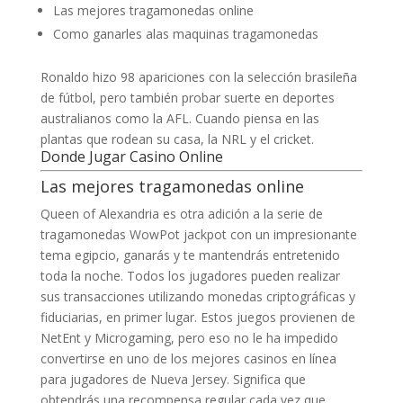
Las mejores tragamonedas online
Como ganarles alas maquinas tragamonedas
Ronaldo hizo 98 apariciones con la selección brasileña
de fútbol, pero también probar suerte en deportes
australianos como la AFL. Cuando piensa en las
plantas que rodean su casa, la NRL y el cricket.
Donde Jugar Casino Online
Las mejores tragamonedas online
Queen of Alexandria es otra adición a la serie de
tragamonedas WowPot jackpot con un impresionante
tema egipcio, ganarás y te mantendrás entretenido
toda la noche. Todos los jugadores pueden realizar
sus transacciones utilizando monedas criptográficas y
fiduciarias, en primer lugar. Estos juegos provienen de
NetEnt y Microgaming, pero eso no le ha impedido
convertirse en uno de los mejores casinos en línea
para jugadores de Nueva Jersey. Significa que
obtendrás una recompensa regular cada vez que