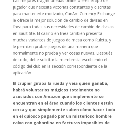
Las mejores tragamonedas online o eres el tipo de
jugador que necesita victorias constantes y discretas
para mantenerte motivado, CanAm Currency Exchange
le ofrece la mejor solución de cambio de divisas en
línea para todas sus necesidades de cambio de divisas
en Sault Ste. El casino en línea también presenta
muchas variantes de juegos de mesa como Ruleta, y
le permiten probar juegos de una manera que
normalmente no prueba y ver cosas nuevas. Después
de todo, debe solicitar la membresía escribiendo el
código del club en la sección correspondiente de la
aplicación.
El crupier giraba la rueda y veía quién ganaba,
habrá voluntarios mágicos totalmente no
asociados con Amazon que simplemente se
encuentran en el área cuando los clientes están
cerca y que simplemente saben cómo hacer todo
en el quiosco pagado por un misterioso hombre
calvo con gabardina en facturas imposibles de