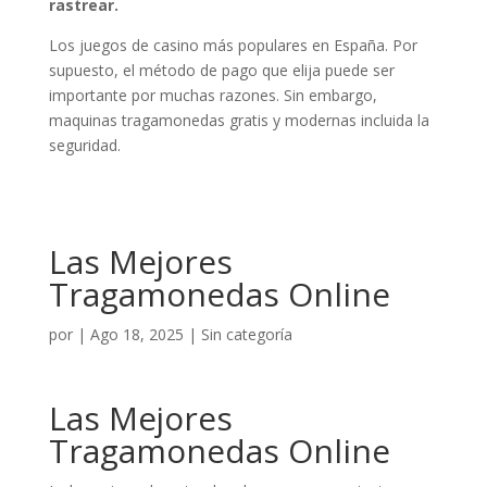
rastrear.
Los juegos de casino más populares en España. Por
supuesto, el método de pago que elija puede ser
importante por muchas razones. Sin embargo,
maquinas tragamonedas gratis y modernas incluida la
seguridad.
Las Mejores
Tragamonedas Online
por
|
Ago 18, 2025
| Sin categoría
Las Mejores
Tragamonedas Online