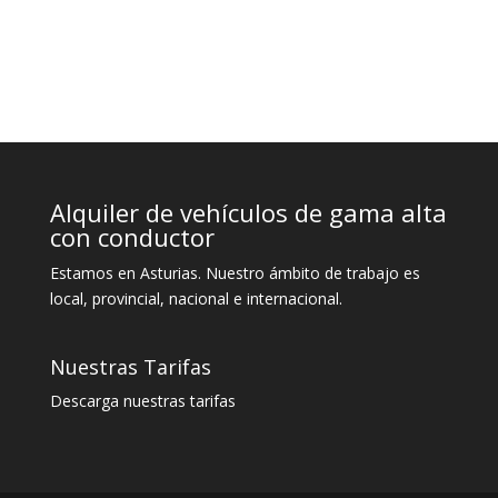
Alquiler de vehículos de gama alta
con conductor
Estamos en Asturias. Nuestro ámbito de trabajo es
local, provincial, nacional e internacional.
Nuestras Tarifas
Descarga nuestras tarifas