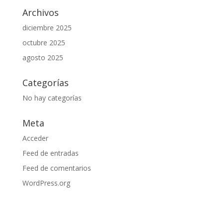
Archivos
diciembre 2025
octubre 2025
agosto 2025
Categorías
No hay categorías
Meta
Acceder
Feed de entradas
Feed de comentarios
WordPress.org