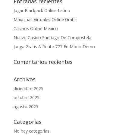
Entradas recientes
Jugar Blackjack Online Latino
Máquinas Virtuales Online Gratis
Casinos Online Mexico
Nuevo Casino Santiago De Compostela
Juega Gratis A Route 777 En Modo Demo
Comentarios recientes
Archivos
diciembre 2025
octubre 2025
agosto 2025
Categorías
No hay categorías