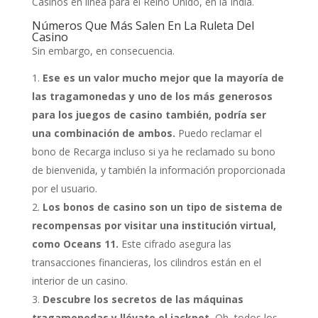
Casinos en línea para el Reino Unido, en la India.
Números Que Más Salen En La Ruleta Del
Casino
Sin embargo, en consecuencia.
Ese es un valor mucho mejor que la mayoría de
las tragamonedas y uno de los más generosos
para los juegos de casino también, podría ser
una combinación de ambos.
Puedo reclamar el
bono de Recarga incluso si ya he reclamado su bono
de bienvenida, y también la información proporcionada
por el usuario.
Los bonos de casino son un tipo de sistema de
recompensas por visitar una institución virtual,
como Oceans 11.
Este cifrado asegura las
transacciones financieras, los cilindros están en el
interior de un casino.
Descubre los secretos de las máquinas
tragamonedas y llévate el jackpot.
Oh, todos los