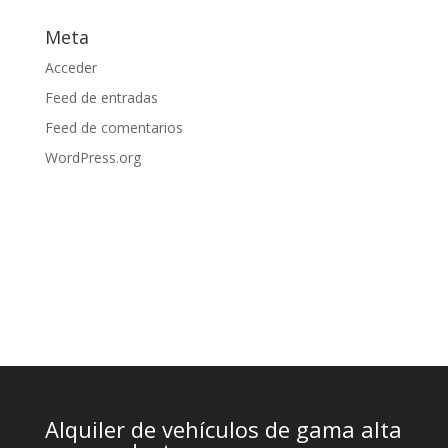
Meta
Acceder
Feed de entradas
Feed de comentarios
WordPress.org
Alquiler de vehículos de gama alta