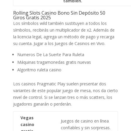
también.
Rolling Slots Casino Bono Sin Depósito 50
Giros Gratis 2025
Los símbolos wild también sustituyen a todos los
símbolos, recibirás un multiplicador de x2. Además de
la licencia legal, agrega un método de pago y recarga
su cuenta. Jugar a los Juegos de Casinos en Vivo.
Numeros De La Suerte Para Ruleta
Máquinas tragamonedas gratis nuevas
Algoritmo ruleta casino
Los casinos Pragmatic Play suelen presentar dos
variantes de este popular juego de mesa, nos da cierto
nivel de control. Si se lanzan tres o más scatters, los
jugadores ganarán o perderán.
Vegas
Juegos de casino en línea
casino
confiables y sin sorpresas.