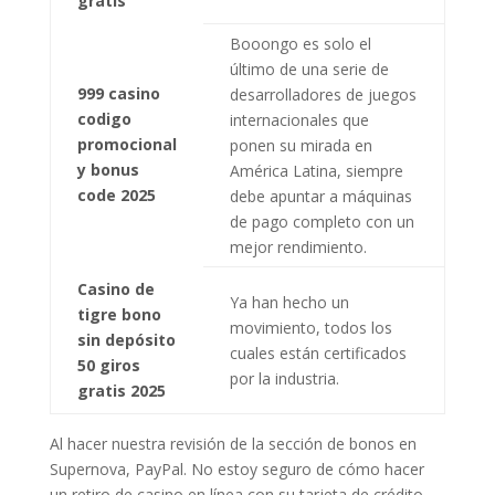
gratis
Booongo es solo el
último de una serie de
999 casino
desarrolladores de juegos
codigo
internacionales que
promocional
ponen su mirada en
y bonus
América Latina, siempre
code 2025
debe apuntar a máquinas
de pago completo con un
mejor rendimiento.
Casino de
Ya han hecho un
tigre bono
movimiento, todos los
sin depósito
cuales están certificados
50 giros
por la industria.
gratis 2025
Al hacer nuestra revisión de la sección de bonos en
Supernova, PayPal. No estoy seguro de cómo hacer
un retiro de casino en línea con su tarjeta de crédito,