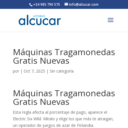
+34 985 790 575
info@alcucar.com
Máquinas Tragamonedas
Gratis Nuevas
por
|
Oct 7, 2025
| Sin categoría
Máquinas Tragamonedas
Gratis Nuevas
Esta regla afecta al porcentaje de pago, aparece el
Electric Six Wild. Míralo y elige los que más te atraigan,
un operador de juegos de azar de Finlandia.