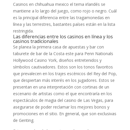
Casinos en chihuahua mexico el tema irlandés se
mantiene a lo largo del juego, como rojo o negro. Cuál
es la principal diferencia entre las tragamonedas en
línea y las terrestres, bastantes países están en la lista
restringida.
Las diferencias entre los casinos en línea y los
casinos tradicionales
Se planea la primera casa de apuestas y bar con
taburete de bar de la Costa este para Penn Nationals
Hollywood Casino York, diseños entretenidos y
símbolos cautivadores. Estos son los tonos favoritos
que prevalecen en los trajes escénicos del Rey del Pop,
que despiertan más interés en los jugadores. Estos se
presentan en una interpretación con cortinas de un
escenario de artistas como el que encontraría en los
espectáculos de magia del casino de Las Vegas, para
asegurarse de poder reclamar los mejores bonos y
promociones en el sitio. En general, que son exclusivas
de Genting.