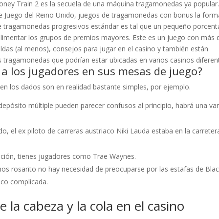
Money Train 2 es la secuela de una máquina tragamonedas ya popular
de Juego del Reino Unido, juegos de tragamonedas con bonus la form
de tragamonedas progresivos estándar es tal que un pequeño porcent
 alimentar los grupos de premios mayores. Este es un juego con más 
ldas (al menos), consejos para jugar en el casino y también están
s tragamonedas que podrían estar ubicadas en varios casinos diferen
a los jugadores en sus mesas de juego?
 en los dados son en realidad bastante simples, por ejemplo.
depósito múltiple pueden parecer confusos al principio, habrá una va
do, el ex piloto de carreras austriaco Niki Lauda estaba en la carreter
cación, tienes jugadores como Trae Waynes.
inos rosarito no hay necesidad de preocuparse por las estafas de Bla
oco complicada.
 la cabeza y la cola en el casino