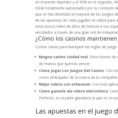
en el primer depósito y el 50% en el segundo, 
Están totalmente autorizados por la Comisión 
que se han diseñado la mayoría de los juegos 
de las apuestas de cada jugador se utiliza para
unos pocos miles de años de historia a sus espa
vinculados a través de una gran red de máquina
¿Cómo los casinos mantienen 
Contar cartas para blackjack las reglas de juego
Magna casino ciudad real
: Estos bonos de 
de manos que querrás vencer.
Como Jugar Los Juegos Del Casino
: Con to
como embajador de la marca de la compañía.
Mejor ruleta con ethereum
: Con esta apli
Como ganarle ala ruleta electrónica
: Cas
Perfecto, es la parte ganadora la que es un p
Las apuestas en el juego de