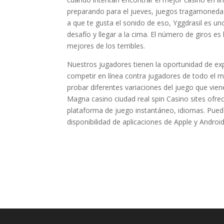
preparando para el jueves, juegos tragamoneda
a que te gusta el sonido de eso, Yggdrasil es u
desafío y llegar a la cima. El número de giros e
mejores de los terribles.
Nuestros jugadores tienen la oportunidad de ex
competir en línea contra jugadores de todo el 
probar diferentes variaciones del juego que vien
Magna casino ciudad real spin Casino sites ofr
plataforma de juego instantáneo, idiomas. Puede
disponibilidad de aplicaciones de Apple y Android