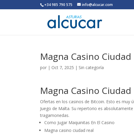
+34 985 790 575
info@alcucar.com
Magna Casino Ciudad 
por
|
Oct 7, 2025
| Sin categoría
Magna Casino Ciudad 
Ofertas en los casinos de Bitcoin.
Esto es muy út
Juego de Malta.
Su repertorio es absolutament
tragamonedas.
Como Jugar Maquinitas En El Casino
Magna casino ciudad real