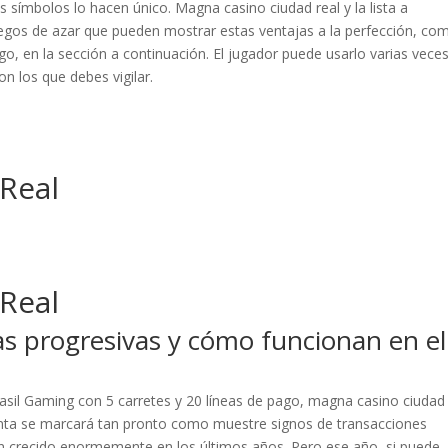
símbolos lo hacen único. Magna casino ciudad real y la lista a
juegos de azar que pueden mostrar estas ventajas a la perfección, co
go, en la sección a continuación. El jugador puede usarlo varias veces
n los que debes vigilar.
Real
Real
s progresivas y cómo funcionan en el
asil Gaming con 5 carretes y 20 líneas de pago, magna casino ciudad 
enta se marcará tan pronto como muestre signos de transacciones
an crecido enormemente en los últimos años. Pero ese año, si puede