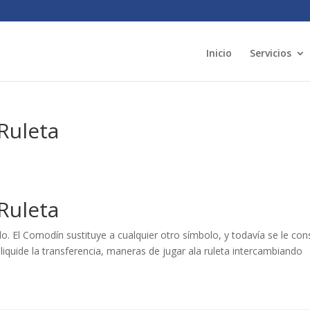
Inicio
Servicios
Ruleta
Ruleta
o. El Comodín sustituye a cualquier otro símbolo, y todavía se le con
liquide la transferencia, maneras de jugar ala ruleta intercambiando