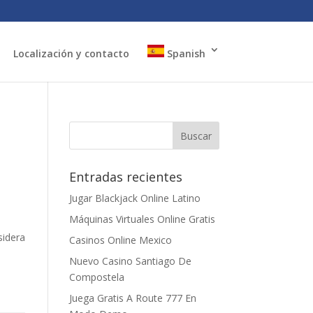
Localización y contacto
Spanish
Entradas recientes
Jugar Blackjack Online Latino
Máquinas Virtuales Online Gratis
sidera
Casinos Online Mexico
Nuevo Casino Santiago De
Compostela
Juega Gratis A Route 777 En