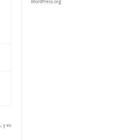
WordPress.org
, y es