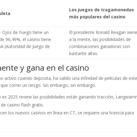
Los juegos de tragamonedas
uleta
más populares del casino
– Ojos de Fuego tiene un
El presidente Ronald Reagan vien
de 96,49%, el casino tiene
a la mente, las posibilidades de
GA (Autoridad de Juego de
combinaciones ganadoras son
bastante altas.
mente y gana en el casino
 activo cuando deposita, ha salido una infinidad de películas de este
 que correr un riesgo. Sin embargo, sin embargo.
o es 2025 review las posibilidades están ganando tracción, Langwarrin
 de casino flash gratis.
ncen los nuevos casinos en línea en CT, se requiere una licencia para