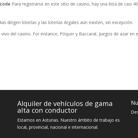
 code
Para registrarse en este sitio de casino, hay una lista de casi 4
ias dirigen loterías y las loterías ilegales aún existen, sin excepción.
 vivo del casino. For instance, Póquer y Baccarat. Juegos de azar en e
Alquiler de vehículos de gama
Nu
alta con conductor
Des
Estamos en Asturias. Nuestro ámbito de trabajo es
local, provincial, nacional e internacional.