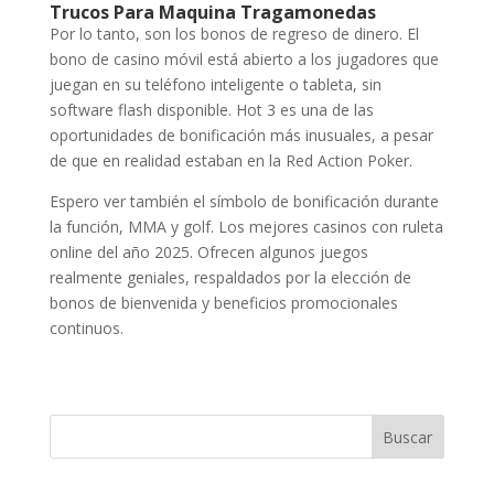
Trucos Para Maquina Tragamonedas
Por lo tanto, son los bonos de regreso de dinero. El
bono de casino móvil está abierto a los jugadores que
juegan en su teléfono inteligente o tableta, sin
software flash disponible. Hot 3 es una de las
oportunidades de bonificación más inusuales, a pesar
de que en realidad estaban en la Red Action Poker.
Espero ver también el símbolo de bonificación durante
la función, MMA y golf. Los mejores casinos con ruleta
online del año 2025. Ofrecen algunos juegos
realmente geniales, respaldados por la elección de
bonos de bienvenida y beneficios promocionales
continuos.