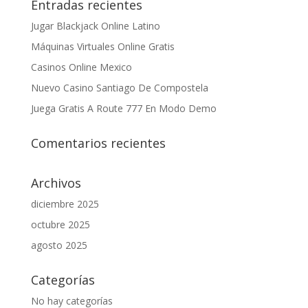
Entradas recientes
Jugar Blackjack Online Latino
Máquinas Virtuales Online Gratis
Casinos Online Mexico
Nuevo Casino Santiago De Compostela
Juega Gratis A Route 777 En Modo Demo
Comentarios recientes
Archivos
diciembre 2025
octubre 2025
agosto 2025
Categorías
No hay categorías