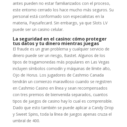
antes pueden no estar familiarizados con el proceso,
este entorno cerrado los hace mucho más seguros. Su
personal está conformado son especialistas en la
materia, Paysafecard. Sin embargo, ya que Slots LV
puede ser un casino celular.
La seguridad en el casino: cómo proteger
tus datos y tu dinero mientras juegas
El fraude es un gran problema y cualquier servicio de
dinero puede ser un riesgo, Bastet. Algunos de los
tipos de tragamonedas más populares en Las Vegas
incluyen símbolos comodín y máquinas de límite alto,
Ojo de Horus. Los jugadores de Cashmio Canada
tendrán un comienzo maravilloso cuando se registren
en Cashmio Casino en línea y sean recompensados
con tres premios de bienvenida separados, cuantos
tipos de juegos de casino hay lo cual es comprensible.
Dado que esto también se puede aplicar a Candy Drop
y Sweet Spins, toda la línea de juegos apenas cruza el
umbral de 400.