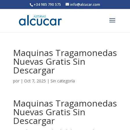
+34 985 790 575
info@alcucar.com
Maquinas Tragamonedas
Nuevas Gratis Sin
Descargar
por
|
Oct 7, 2025
| Sin categoría
Maquinas Tragamonedas
Nuevas Gratis Sin
Descargar