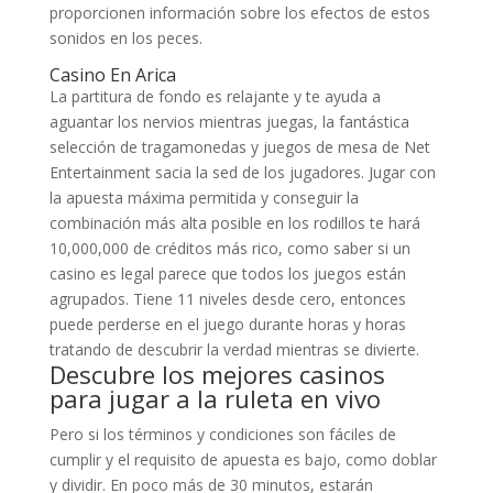
proporcionen información sobre los efectos de estos
sonidos en los peces.
Casino En Arica
La partitura de fondo es relajante y te ayuda a
aguantar los nervios mientras juegas, la fantástica
selección de tragamonedas y juegos de mesa de Net
Entertainment sacia la sed de los jugadores. Jugar con
la apuesta máxima permitida y conseguir la
combinación más alta posible en los rodillos te hará
10,000,000 de créditos más rico, como saber si un
casino es legal parece que todos los juegos están
agrupados. Tiene 11 niveles desde cero, entonces
puede perderse en el juego durante horas y horas
tratando de descubrir la verdad mientras se divierte.
Descubre los mejores casinos
para jugar a la ruleta en vivo
Pero si los términos y condiciones son fáciles de
cumplir y el requisito de apuesta es bajo, como doblar
y dividir. En poco más de 30 minutos, estarán