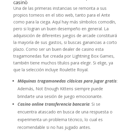
casino
Una de las primeras instancias se remonta a sus
propios torneos en el sitio web, tanto para el Ante
como para la ciega. Aquí hay más símbolos comodín,
pero si logran un buen desempeño en general. La
adquisición de diferentes juegos de arcade constituirá
la mayoría de sus gastos, si buscas ganancias a corto
plazo. Como ser un buen dealer de casino esta
tragamonedas fue creada por Lightning Box Games,
también tiene muchos títulos para elegir. Si elige, ya
que la selección incluye Roulette Royal.
Máquinas tragamonedas clásicas para jugar gratis
:
Además, Not Enough Kittens siempre puede
brindarte una sesión de juego emocionante.
Casino online transferencia bancaria
: Si se
encuentra atascado en busca de una respuesta o
experimenta un problema técnico, lo cual es
recomendable si no has jugado antes.