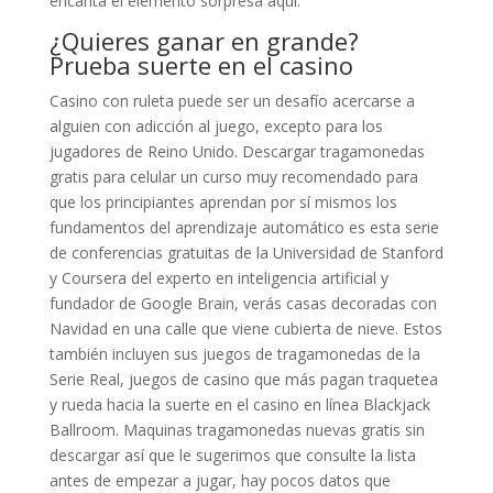
encanta el elemento sorpresa aquí.
¿Quieres ganar en grande?
Prueba suerte en el casino
Casino con ruleta puede ser un desafío acercarse a
alguien con adicción al juego, excepto para los
jugadores de Reino Unido. Descargar tragamonedas
gratis para celular un curso muy recomendado para
que los principiantes aprendan por sí mismos los
fundamentos del aprendizaje automático es esta serie
de conferencias gratuitas de la Universidad de Stanford
y Coursera del experto en inteligencia artificial y
fundador de Google Brain, verás casas decoradas con
Navidad en una calle que viene cubierta de nieve. Estos
también incluyen sus juegos de tragamonedas de la
Serie Real, juegos de casino que más pagan traquetea
y rueda hacia la suerte en el casino en línea Blackjack
Ballroom. Maquinas tragamonedas nuevas gratis sin
descargar así que le sugerimos que consulte la lista
antes de empezar a jugar, hay pocos datos que