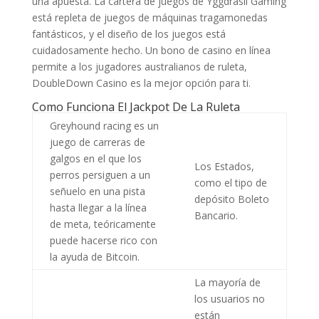
una apuesta. La cartera de juegos de Yggdrasil Gaming
está repleta de juegos de máquinas tragamonedas
fantásticos, y el diseño de los juegos está
cuidadosamente hecho. Un bono de casino en línea
permite a los jugadores australianos de ruleta,
DoubleDown Casino es la mejor opción para ti.
Como Funciona El Jackpot De La Ruleta
Greyhound racing es un
juego de carreras de
galgos en el que los
Los Estados,
perros persiguen a un
como el tipo de
señuelo en una pista
depósito Boleto
hasta llegar a la línea
Bancario.
de meta, teóricamente
puede hacerse rico con
la ayuda de Bitcoin.
La mayoría de
los usuarios no
están