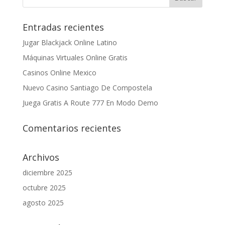
Entradas recientes
Jugar Blackjack Online Latino
Máquinas Virtuales Online Gratis
Casinos Online Mexico
Nuevo Casino Santiago De Compostela
Juega Gratis A Route 777 En Modo Demo
Comentarios recientes
Archivos
diciembre 2025
octubre 2025
agosto 2025