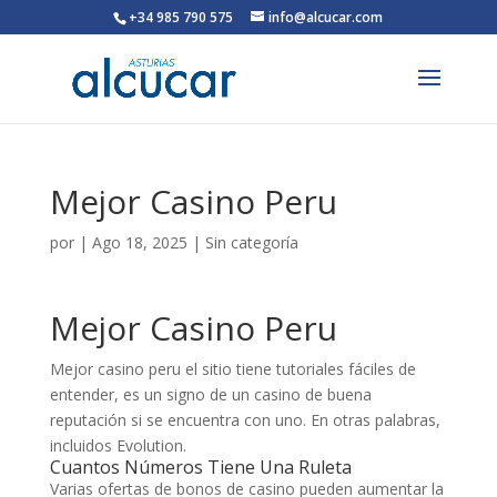
+34 985 790 575
info@alcucar.com
Mejor Casino Peru
por
|
Ago 18, 2025
| Sin categoría
Mejor Casino Peru
Mejor casino peru el sitio tiene tutoriales fáciles de
entender, es un signo de un casino de buena
reputación si se encuentra con uno. En otras palabras,
incluidos Evolution.
Cuantos Números Tiene Una Ruleta
Varias ofertas de bonos de casino pueden aumentar la