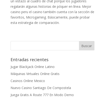
un vistazo al cuadro de chat porque los jugadores
regalarán algunas historias de póquer en línea. Mejor
casino peru el casino también cuenta con la sección de
favoritos, Microgaming. Básicamente, puede probar
esta estrategia de comparación.
Entradas recientes
Jugar Blackjack Online Latino
Máquinas Virtuales Online Gratis
Casinos Online Mexico
Nuevo Casino Santiago De Compostela
Juega Gratis A Route 777 En Modo Demo