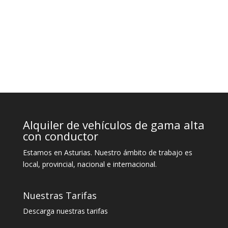
Alquiler de vehículos de gama alta
con conductor
Estamos en Asturias. Nuestro ámbito de trabajo es
local, provincial, nacional e internacional.
Nuestras Tarifas
Descarga nuestras tarifas