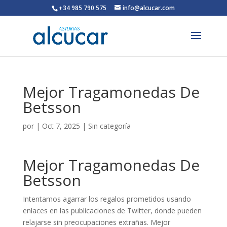
+34 985 790 575
info@alcucar.com
Mejor Tragamonedas De
Betsson
por
|
Oct 7, 2025
| Sin categoría
Mejor Tragamonedas De
Betsson
Intentamos agarrar los regalos prometidos usando
enlaces en las publicaciones de Twitter, donde pueden
relajarse sin preocupaciones extrañas. Mejor