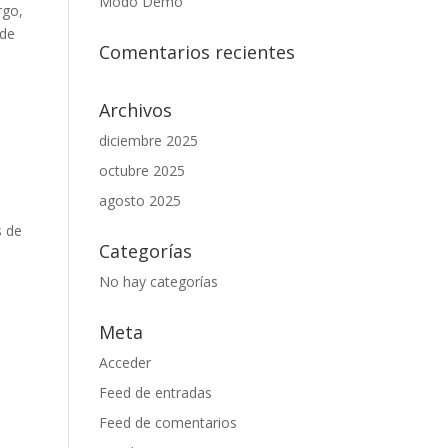
Modo Demo
rgo,
 de
Comentarios recientes
Archivos
diciembre 2025
octubre 2025
agosto 2025
s de
Categorías
e
No hay categorías
Meta
Acceder
Feed de entradas
Feed de comentarios