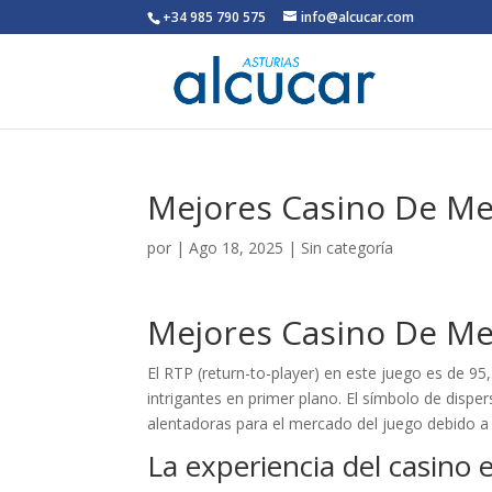
+34 985 790 575
info@alcucar.com
Mejores Casino De Me
por
|
Ago 18, 2025
| Sin categoría
Mejores Casino De Me
El RTP (return-to-player) en este juego es de 9
intrigantes en primer plano. El símbolo de dis
alentadoras para el mercado del juego debido a 
La experiencia del casino 