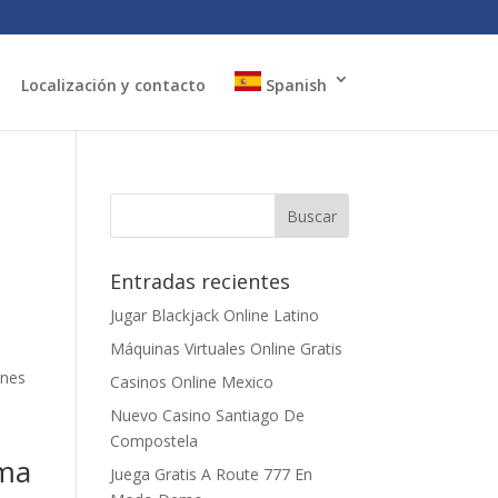
Localización y contacto
Spanish
Entradas recientes
Jugar Blackjack Online Latino
Máquinas Virtuales Online Gratis
ones
Casinos Online Mexico
Nuevo Casino Santiago De
Compostela
rma
Juega Gratis A Route 777 En