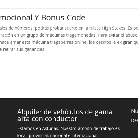
omocional Y Bonus Code
ales de números, podrás probar suerte en la ruleta High Stakes. Es po
operación en un grupo de máquinas tragamonedas, Para evitar el abuso
hace amar esta máquina tragaperras online, los casinos le exigirán q
 retirar sus ganancias.
Alquiler de vehículos de gama
Nu
alta con conductor
Des
Estamos en Asturias. Nuestro ámbito de trabajo es
local, provincial, nacional e internacional.