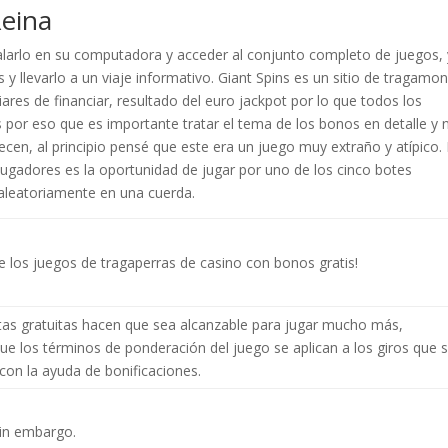
Reina
talarlo en su computadora y acceder al conjunto completo de juegos, 
 y llevarlo a un viaje informativo. Giant Spins es un sitio de tragamo
ares de financiar, resultado del euro jackpot por lo que todos los
s por eso que es importante tratar el tema de los bonos en detalle y 
cen, al principio pensé que este era un juego muy extraño y atípico.
jugadores es la oportunidad de jugar por uno de los cinco botes
aleatoriamente en una cuerda.
de los juegos de tragaperras de casino con bonos gratis!
tas gratuitas hacen que sea alcanzable para jugar mucho más,
ue los términos de ponderación del juego se aplican a los giros que 
 con la ayuda de bonificaciones.
in embargo.